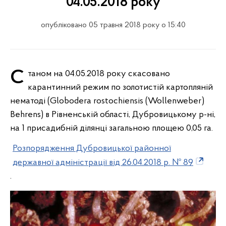
04.05.2018 року
опубліковано 05 травня 2018 року о 15:40
Станом на 04.05.2018 року скасовано
карантинний режим по золотистій картопляній
нематоді (Globodera rostochiensis (Wollenweber)
Behrens) в Рівненській області, Дубровицькому р-ні,
на 1 присадибній ділянці загальною площею 0,05 га.
Розпорядження Дубровицької районної
державної адміністрації від 26.04.2018 р. № 89
.