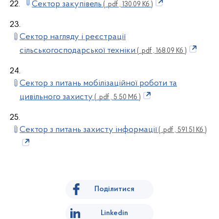
22.
Сектор закупівель
( .pdf , 130.09 Кб )
23.
Сектор нагляду і реєстрації
сільськогосподарської техніки
( .pdf , 168.09 Кб )
24.
Сектор з питань мобілізаційної роботи та
цивільного захисту
( .pdf , 5.50 Мб )
25.
Сектор з питань захисту інформації
( .pdf , 591.51 Кб )
Поділитися
Linkedin