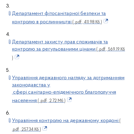
3.
Департамент фітосанітарної безпеки та
контролю в рослинництві
( .pdf , 411.98 Кб )
4.
Департамент захисту прав споживачів та
контролю за регульованими цінами
( .pdf , 569.19 Кб
)
5.
Управління державного нагляду за дотриманням
законодавства у
сфері санітарно-епідемічного благополуччя
населення
( .pdf , 2.72 Мб )
6.
Управління контролю на державному кордоні
(
.pdf , 257.34 Кб )