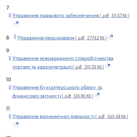
7.
Управління правового забезпечення
( .pdf , 511.57 Кб )
8.
Управління персоналом
( .pdf , 277.62 Кб )
9.
Управління міжнародного співробітництва,
торгівлі та євроінтеграції
( .pdf , 201.33 Кб )
10.
Управління бухгалтерського обліку та
фінансової звітності
( .pdf , 510.80 Кб )
11.
Управління економічної діяльності
( .pdf , 565.58 Кб )