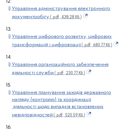
12.
Управління адміністрування електронного
документообігу
( .pdf , 438.28 Кб )
13.
Управління цифрового розвитку, цифрових
трансформацій і цифровізації
( .pdf , 680.77 Кб )
14.
Управління організаційного забезпечення
діяльності служби
( .pdf , 230.77 Кб )
15.
Управління планування заходів державного
нагляду (контролю) та координації
діяльності щодо випадків встановлених
невідповідностей
( .pdf , 520.59 Кб )
16.