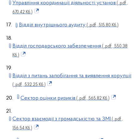
Управління координації діяльності установ
( .pdf ,
670.42 Кб )
17.
Відділ внутрішнього аудиту
( .pdf , 515.80 Кб )
18.
Відділ господарського забезпечення
( .pdf , 550.38
Кб )
19.
Відділ з питань запобігання та виявлення корупції
( .pdf , 532.25 Кб )
20.
Сектор оцінки ризиків
( .pdf , 565.82 Кб )
21.
Сектор взаємодії з громадськістю та ЗМІ
( .pdf ,
156.54 Кб )