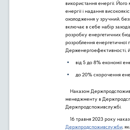
використання енергії. Його
енергії і надання високоякі
охолодження у зручний, бе
включає в себе набір заход
розробку енергетичних бюдж
розроблення енергетичної п
Держенергоефективності, йо
від 5 до 8% економії е
до 20% скорочення енер
Наказом Держпродспоживсл
менеджменту в Держпродсп
Держпродспоживслужбі.
16 травня 2023 року нака
Держпродспоживслужби
, я