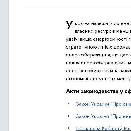
Україна належить до енергодефіцитних країн, яка задовольняє свої паливно-енергетичні потреби за рахунок
власних ресурсів менш н
удвічі вища енергоємності 
стратегічною лінією держав
енергозбереження, що дає в
нових енергозберігаючих, м
енергоспоживанням та захист
економічного менеджменту
Акти законодавства у
сф
Закон України "Про ен
Закон України "Про ене
Постанова Кабінету Мін