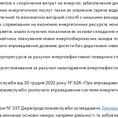
 метою є скорочення витрат на енергію, забезпечення до
сних енергетичних послуг, таких як опалення, гаряче вод
зпечний та економічно вигідний спосіб з низькими вики
ів, спрямованих на економію енергетичних ресурсів: мо
етів, аналіз існуючих показників як основи складання 
олітики, планування нових енергозберігаючих заходів то
го впровадження дозволяє досягти без додаткових інвес
нергоресурсів за рахунок енергоефективної поведінки сп
госпоживання за рахунок налагодження енергоефективно
ужби від 30 грудня 2022 року № 628 «Про впроваджен
оживслужбі» розпочато впровадження системи енергет
зом № 337 Держпродспоживслужби затверджено
Деклара
ка визначає основні наміри, напрями діяльності та зобов’я