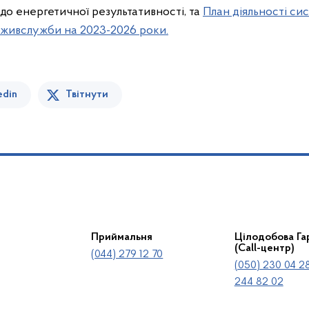
 енергетичної результативності, та
План діяльності си
ивслужби на 2023-2026 роки.
edin
Твітнути
Приймальня
Цілодобова Гар
(Call-центр)
(044) 279 12 70
(050) 230 04 28
244 82 02