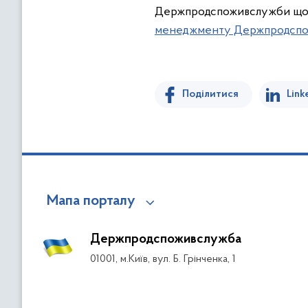
Держпродспоживслужби щодо
менеджменту Держпродспож
Поділитися
Link
Мапа порталу
Держпродспоживслужба
01001, м.Київ, вул. Б. Грінченка, 1