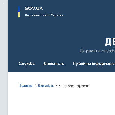
до
основного
GOV.UA
вмісту
Державні сайти України
Д
Державна служба 
Служба
Діяльність
Публічна інформація
Подати звернення
Головна
Діяльність
Енергоменеджмент