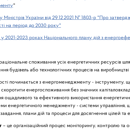
менту
"
 Міністрів України від 29.12.2021 № 1803-р "Про затвер
ті на період до 2030 року"
ії у 2021-2023 роках Національного плану дій з енергоеф
раціональне споживання усіх енергетичних ресурсів шл
ня будівель або технологічних процесів на виробництві т
і починається з енергоменеджменту - інструменту, що
а скоротити енергоспоживання без значних капіталовклад
ня ощадливого та ефективного використання енергетичн
еми енергетичного менеджменту - системи управління, 
і завдання, плани дій та процеси для досягнення цілей та
т
– це організаційний процес моніторингу, контролю та оп