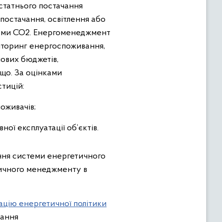
статнього постачання
опостачання, освітлення або
дами CO2. Енергоменеджмент
ніторинг енергоспоживання,
нових бюджетів,
що. За оцінками
тицій:
оживачів;
ї експлуатації об’єктів.
ня системи енергетичного
ичного менеджменту в
цію енергетичної політики
зання