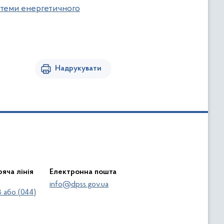
стеми енергетичного
Надрукувати
яча лінія
Електронна пошта
info@dpss.gov.ua
 або (044)