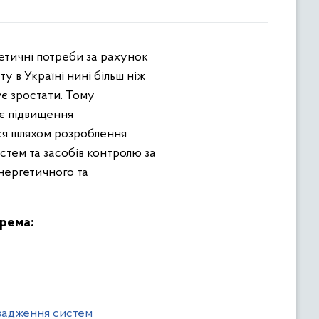
 в Україні нині більш ніж
є зростати. Тому
ає підвищення
ся шляхом розроблення
стем та засобів контролю за
енергетичного та
крема:
овадження систем