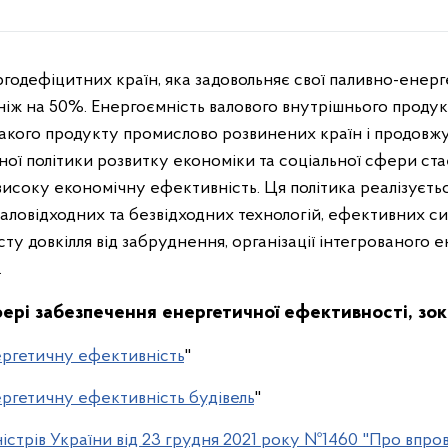
іж на 50%. Енергоємність валового внутрішнього продукту
такого продукту промислово розвинених країн і продовжу
ної політики розвитку економіки та соціальної сфери ст
исоку економічну ефективність. Ця політика реалізуєть
аловідходних та безвідходних технологій, ефективних си
у довкілля від забруднення, організації інтегрованого 
.
ері забезпечення енергетичної ефективності, зо
ергетичну ефективність
"
ргетичну ефективність будівель
"
істрів України від 23 грудня 2021 року №1460 "Про впр