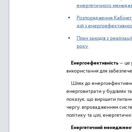
енергетичного менедж
Розпорядження Кабінету
дій з енергоефективнос
План заходів з реалізац
року
Енергоефективність
— це 
використання для забезпечен
Шлях до енергоефективност
енерговитрати у будівлях т
показує, що вирішити питан
чергу, впровадженням сист
політику та цілі, енергетичн
Енергетичний менеджмен