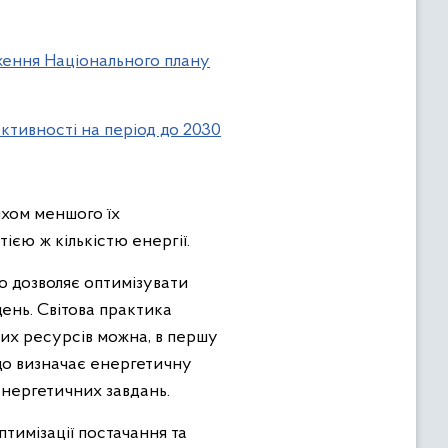
дження Національного плану
ективності на період до 2030
яхом меншого їх
ією ж кількістю енергії.
 дозволяє оптимізувати
ень. Світова практика
их ресурсів можна, в першу
що визначає енергетичну
 енергетичних завдань.
тимізації постачання та