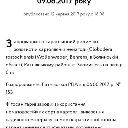
09.06.2017 року
опубліковано 12 червня 2017 року о 18:08
Запроваджено карантинний режим по
золотистій картопляній нематоді (Globodera
rostochiensis (Wollenweber) Behrens) в Волинській
області, Ратнівському районі, с. Здомишель на площі
6 га.
Розпорядження Ратнівської РДА від 06.06.2017 р. №
153.
Фітосанітарні заходи: використання
нематодостійких сортів картоплі, вивезення
садивного матеріалу за межі карантинної зони за
карантинними сертифікатами, дотримання