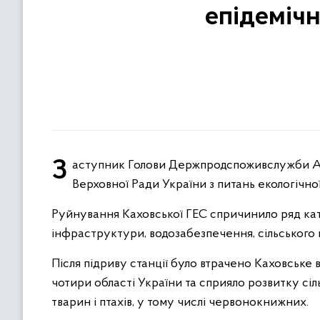
епідемічн
Заступник Голови Держпродспоживслужби Андрій Крейтор взяв участь у виїзному засіданні Комітету
Верховної Ради України з питань екологічно
Руйнування Каховської ГЕС спричинило ряд ката
інфраструктури, водозабезпечення, сільського 
Після підриву станції було втрачено Каховське
чотири області України та сприяло розвитку сіл
тварин і птахів, у тому числі червонокнижних.