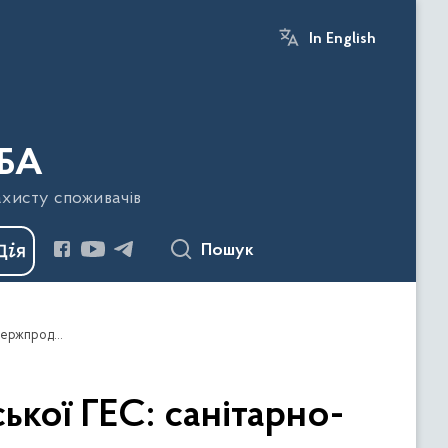
In English
БА
ахисту споживачів
Пошук
6 червня минає рік після підриву греблі Каховської ГЕС: санітарно-епідемічна ситуація під постійним контролем Держпродспоживслужби
ької ГЕС: санітарно-