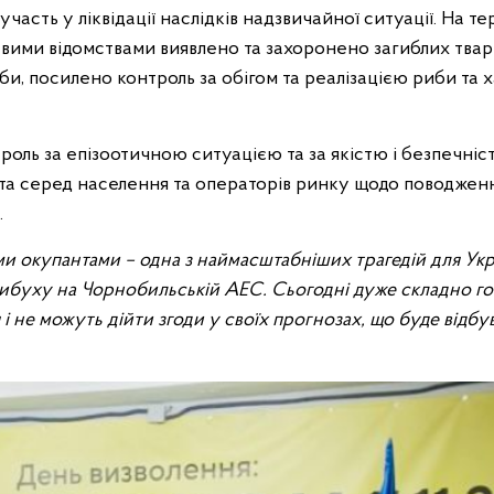
ть у ліквідації наслідків надзвичайної ситуації. На тер
евими відомствами виявлено та захоронено загиблих твар
би, посилено контроль за обігом та реалізацією риби та 
троль за епізоотичною ситуацією та за якістю і безпечніс
та серед населення та операторів ринку щодо поводженн
.
и окупантами – одна з наймасштабніших трагедій для Укр
в вибуху на Чорнобильській АЕС. Сьогодні дуже складно г
і не можуть дійти згоди у своїх прогнозах, що буде відбу