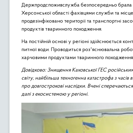
Держпродспоживслужба безпосередньо брала учас
Херсонської області фахівцями служби та місц
продезінфіковано території та транспортні засо
продуктів тваринного походження.
На постійній основі у регіоні здійснюється кон
питної води. Проводиться розʼяснювальна робо
харчовими продуктами тваринного походження
Довідково: Знищення Каховської ГЕС російським
світу, найбільша техногенна катастрофа з часі
про довгострокові наслідки. Вчені сперечаються 
далі з екосистемою у регіоні.