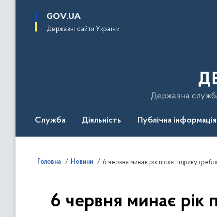
до
основного
GOV.UA
вмісту
Державні сайти України
Д
Державна служба 
Служба
Діяльність
Публічна інформація
Подати звернення
Головна
Новини
6 червня минає рік 