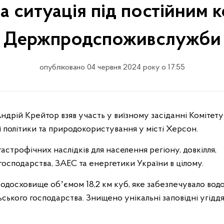
а ситуація під постійним
Держпродспоживслужби
опубліковано 04 червня 2024 року о 17:55
ї політики та природокористування у місті Херсон.
строфічних наслідків для населення регіону, довкілля,
господарства, ЗАЕС та енергетики України в цілому.
 водосховище обʼємом 18,2 км куб, яке забезпечувало вод
ьського господарства. Знищено унікальні заповідні угіддя