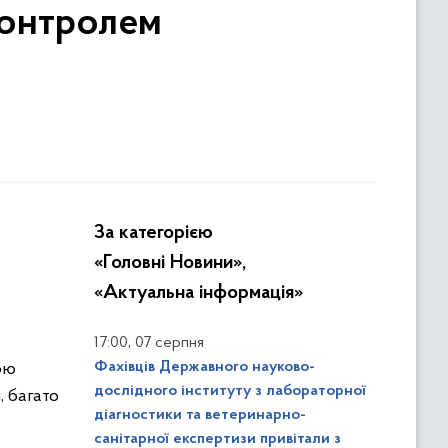
 контролем
За категорією
«Головні Новини»,
«Актуальна інформація»
,
17:00
07 серпня
Фахівців Державного науково-
ою
дослідного інституту з лабораторної
, багато
діагностики та ветеринарно-
санітарної експертизи привітали з