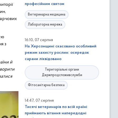
професійним святом
иторії
ин,
Ветеринарна медицина
харчових
Лабораторна мережа
тю
,
16:10
07 серпня
я з
На Херсонщині скасовано особливий
режим захисту рослин: осередок
сарани ліквідовано
аїни й
оворити
Територіальні органи
Держпродспоживслужби
ватися
Фітосанітарна безпека
,
14:47
07 серпня
Тисячі ветеринарів по всій країні
приймають вітання напередодні