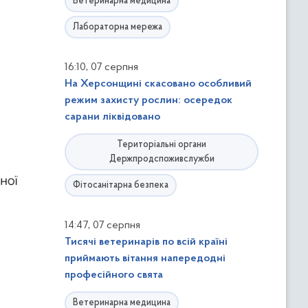
Ветеринарна медицина
Лабораторна мережа
,
16:10
07 серпня
На Херсонщині скасовано особливий
режим захисту рослин: осередок
сарани ліквідовано
Територіальні органи
Держпродспоживслужби
Фітосанітарна безпека
,
14:47
07 серпня
Тисячі ветеринарів по всій країні
приймають вітання напередодні
професійного свята
Ветеринарна медицина