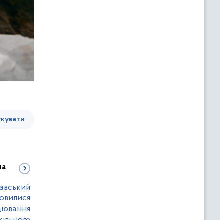
кувати
на
авський
мовилися
ацювання
кільного