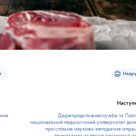
и
Надру
Наступ
єння
Держпродспоживслужба та Полт
національний педагогічний університет до
про спільне науково-методичне опр
прикладних аспектів організації ш