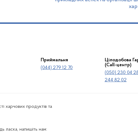
хар
Приймальня
Цілодобова Гар
(Call-центр)
(044) 279 12 70
(050) 230 04 28
244 82 02
ті харчових продуктів та
ь ласка, напишіть нам: