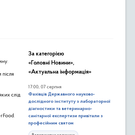
За категорією
ину.
«Головні Новини»,
«Актуальна інформація»
 після
,
17:00
07 серпня
Фахівців Державного науково-
яких слід
дослідного інституту з лабораторної
діагностики та ветеринарно-
erFood.
санітарної експертизи привітали з
професійним святом