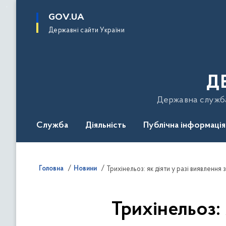
до
основного
GOV.UA
вмісту
Державні сайти України
Д
Державна служба 
Служба
Діяльність
Публічна інформація
Подати звернення
Головна
Новини
Трихінельоз: як діяти у разі виявленн
Трихінельоз: