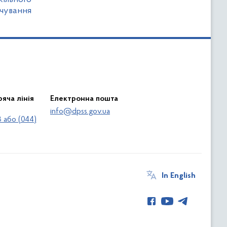
чування
яча лінія
Електронна пошта
info@dpss.gov.ua
 або (044)
In English