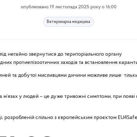
опубліковано 19 листопада 2025 року о 16:00
Ветеринарна медицина
лід негайно звернутися до територіального органу
них протиепізоотичних заходів та встановлення карант
виней та добутої мисливцями дичини можливе лише тільки
 та м’язах у людей – це дуже тривожні симптоми, при появі 
іці, розробленій спільно з європейським проєктом EU4Saf