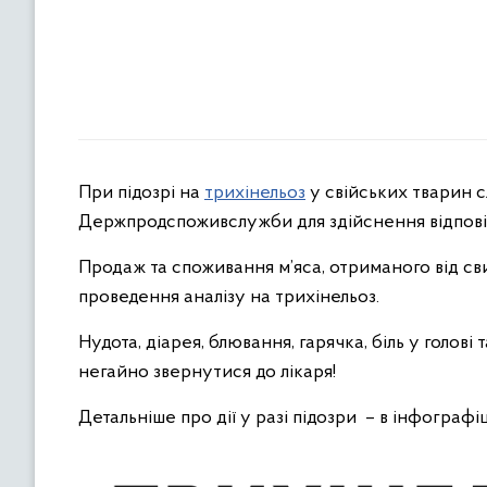
При підозрі на
трихінельоз
у свійських тварин с
Держпродспоживслужби для здійснення відповід
Продаж та споживання м’яса, отриманого від с
проведення аналізу на трихінельоз.
Нудота, діарея, блювання, гарячка, біль у голові
негайно звернутися до лікаря!
Детальніше про дії у разі підозри – в інфограф