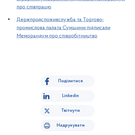
про співпрацю
Держпродспоживслужба та Торгово-
промислова палата Сумщини підписали
Меморандум про співробітництво
Поділитися
Linkedin
Твітнути
Надрукувати