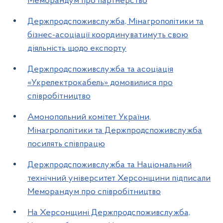
Меморандум про партнерство
Держпродспоживслужба, Мінагрополітики та
бізнес-асоціації координуватимуть свою
діяльність щодо експорту
Держпродспоживслужба та асоціація
«Укрелектрокабель» домовилися про
співробітництво
Амонопольний комітет України,
Мінагрополітики та Держпродспоживслужба
посилять співпрацю
Держпродспоживслужба та Національний
технічний університет Херсонщини підписали
Меморандум про співробітництво
На Херсонщині Держпродспоживслужба,