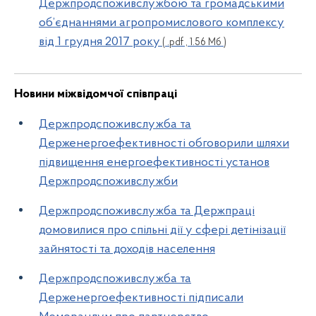
Держпродспоживслужбою та громадськими
об’єднаннями агропромислового комплексу
від 1 грудня 2017 року
( .pdf , 1.56 Мб )
Новини міжвідомчої співпраці
Держпродспоживслужба та
Держенергоефективності обговорили шляхи
підвищення енергоефективності установ
Держпродспоживслужби
Держпродспоживслужба та Держпраці
домовилися про спільні дії у сфері детінізації
зайнятості та доходів населення
Держпродспоживслужба та
Держенергоефективності підписали