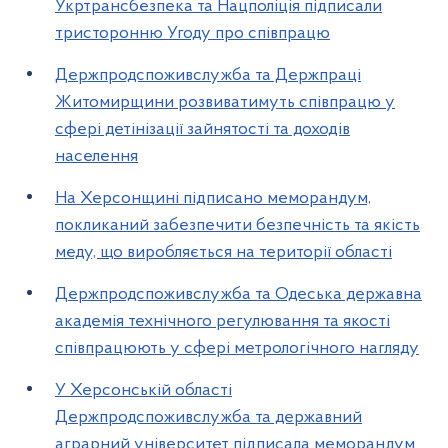
Укртрансбезпека та Нацполіція підписали
тристоронню Угоду про співпрацю
Держпродспоживслужба та Держпраці
Житомирщини розвиватимуть співпрацю у
сфері детінізації зайнятості та доходів
населення
На Херсонщині підписано меморандум,
покликаний забезпечити безпечність та якість
меду, що виробляється на території області
Держпродспоживслужба та Одеська державна
академія технічного регулювання та якості
співпрацюють у сфері метрологічного нагляду
У Херсонській області
Держпродспоживслужба та державний
аграрний університет підписала меморандум