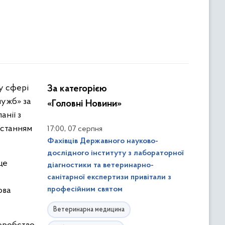
За категорією
лужб» за
«Головні Новини»
нії з
истанням
,
17:00
07 серпня
Фахівців Державного науково-
дослідного інституту з лабораторної
це
діагностики та ветеринарно-
санітарної експертизи привітали з
професійним святом
ова
Ветеринарна медицина