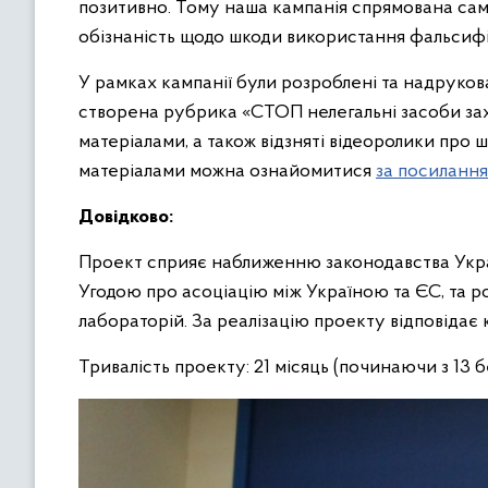
позитивно. Тому наша кампанія спрямована сам
обізнаність щодо шкоди використання фальсифі
У рамках кампанії були розроблені та надруко
створена рубрика «СТОП нелегальні засоби за
матеріалами, а також відзняті відеоролики про
матеріалами можна ознайомитися
за посиланн
Довідково:
Проект сприяє наближенню законодавства Укра
Угодою про асоціацію між Україною та ЄС, та р
лабораторій. За реалізацію проекту відповідає к
Тривалість проекту: 21 місяць (починаючи з 13 бе