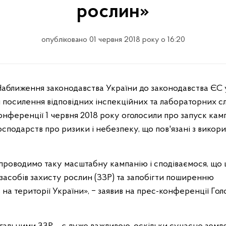
рослин»
опубліковано 01 червня 2018 року о 16:20
 і посилення відповідних інспекційних та лабораторних с
ференції 1 червня 2018 року оголосили про запуск кампа
сподарств про ризики і небезпеку, що пов'язані з викор
 проводимо таку масштабну кампанію і сподіваємося, що 
асобів захисту рослин (ЗЗР) та запобігти поширенню
а території України», ‒ заявив на прес-конференції Гол