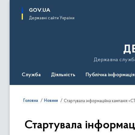
до
основного
GOV.UA
вмісту
Державні сайти України
Д
Державна служба 
Служба
Діяльність
Публічна інформація
Подати звернення
Головна
Новини
Стартувала інформаційна кампанія «С
Стартувала інформац