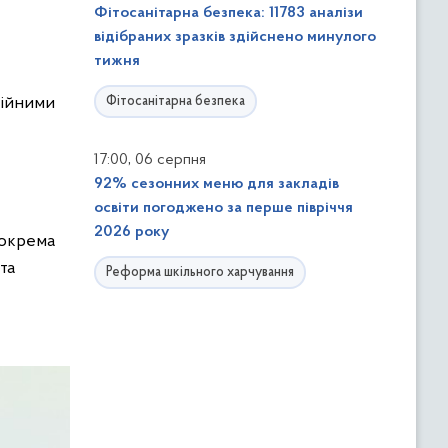
Фітосанітарна безпека: 11783 аналізи
відібраних зразків здійснено минулого
тижня
ційними
Фітосанітарна безпека
,
17:00
06 серпня
92% сезонних меню для закладів
освіти погоджено за перше півріччя
2026 року
зокрема
та
Реформа шкільного харчування