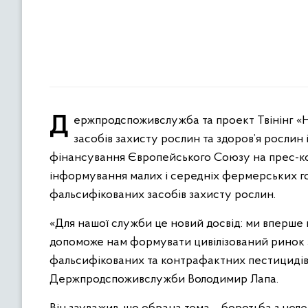
Держпродспоживслужба та проект Твінінг «Наближення законодавства України до законодавства ЄС у сфері
засобів захисту рослин та здоров’я рослин
фінансування Європейського Союзу на прес-кон
інформування малих і середніх фермерських го
фальсифікованих засобів захисту рослин.
«Для нашої служби це новий досвід: ми вперше
допоможе нам формувати цивілізований ринок з
фальсифікованих та контрафактних пестицидів н
Держпродспоживслужби Володимир Лапа.