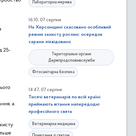
леробство
Лабораторна мережа
,
16:10
07 серпня
у
На Херсонщині скасовано особливий
м
режим захисту рослин: осередок
сарани ліквідовано
д 25-
Територіальні органи
Держпродспоживслужби
Фітосанітарна безпека
нього
,
14:47
07 серпня
Тисячі ветеринарів по всій країні
ння, а
приймають вітання напередодні
професійного свята
Ветеринарна медицина
ахисту
ільше
Привітання зі святом