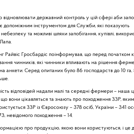
о відновлювати державний контроль у цій сфері аби запо
ї є допоміжним інструментом для Служби, які показують
ебезпеку та можливі шляхи запобігання, купівлі, викори
Лапа.
нг Райвіс Гросбардіс поінформував, що перед початком к
вання чинників, які чинники впливають на рішення ферме
 на анкети. Серед опитаних було 86 господарств до 10 га, 
льше.
ість відповідей надали малі та середні фермери – наша ц
и, що вони цікавляться та знають про походження ЗЗР, яки
истується ЗЗР із Євросоюзу – 378 осіб, України – 341 ос
 173, невідомого походження – 14.
формацією про продукцію, якою вони користуються, і це 