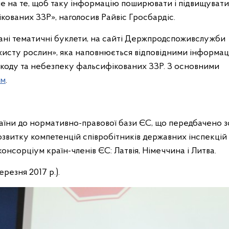
е на те, щоб таку інформацію поширювати і підвищувати
кованих ЗЗР», наголосив Райвіс Гросбардіс.
вані тематичні буклети, на сайті Держпродспоживслужби
хисту рослин», яка наповнюється відповідними інформа
 шкоду та небезпеку фальсифікованих ЗЗР. З основними
ям
.
їни до нормативно-правової бази ЄС, що передбачено 
озвитку компетенцій співробітників державних інспекцій 
онсорціум країн-членів ЄС: Латвія, Німеччина і Литва.
резня 2017 р.).