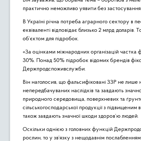
Він зауважив, що обрана тема – боротьба з нел
практично неможливо уявити без застосування 
В Україні річна потреба аграрного сектору в п
еквіваленті відповідає близько 2 млрд доларів.
об’єктом для підробок.
«За оцінками міжнародних організацій частка ф
30%. Понад 50% підробок відомих брендів фіксує
Держпродспоживслужби.
Він наголосив, що фальсифіковані ЗЗР не лише 
непередбачуваних наслідків та завдають значн
природного середовища, поверхневих та ґрунт
сільськогосподарської продукції з підвищеним в
також завдають значної шкоди здоров’ю людей.
Оскільки однією з головних функцій Держпродс
рослин, то у зв’язку з нещодавнім послабленн