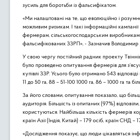
зусиль для боротьби із фальсифікатом.
«Ми налаштовані на те, що еволюційно і розумн
можливим ризикам. І такі інформаційні кампані
фермерам, сільськогосподарським виробникам н
фальсифікованих ЗЗРП», - Зазначив Володимир 
У свою чергу постійний радник проекту Твінні
було проведено опитування фермерів для з’ясу
купівлі ЗЗР. Усього було отримано 543 відповіді
11 до 50 га, 88 – 51-100 1000 га, 86 – 1000 га та бі
За його словами, опитування показало, що більш
аудиторія. Більшість із опитаних (97%) відповіл
користуються. Найбільша кількість фермерів кор
країн Азії (Індія, Китай) – 179 осіб, країн СНД –
«Дослідження показує, що люди цікавляться ін