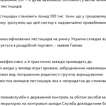
егальними ЗЗР – є дуже важливою, оскільки сучасне зем
пестицидів.
естицидах становить понад 100 тис. тонн, що у грошовом
 Тому, зрозуміло що цей сектор є надзвичайно привабливи
альсифікованих пестицидів на ринку України складає ві
ться в роздрібній торгівлі», - заявив Голова
неефективні, а й практично завжди призводять до
ої шкоди у вигляді втрат врожаю, забрудненню навколиш
ових вод, погіршенню родючості ґрунтів, вирощуванню
містом залишків пестицидів, яка є непридатна до спожива
поживслужби є державний контроль за обігом засобів з
ям мораторію на контрольні заходи Служба докладатиме б