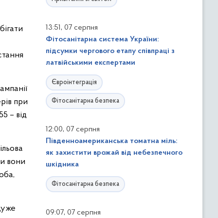
,
13:51
07 серпня
бігати
Фітосанітарна система України:
підсумки чергового етапу співпраці з
стання
латвійськими експертами
Євроінтеграція
ампанії
рів при
Фітосанітарна безпека
55 – від
,
12:00
07 серпня
Південноамериканська томатна міль:
ільова
як захистити врожай від небезпечного
ми вони
шкідника
оба,
Фітосанітарна безпека
дуже
,
09:07
07 серпня