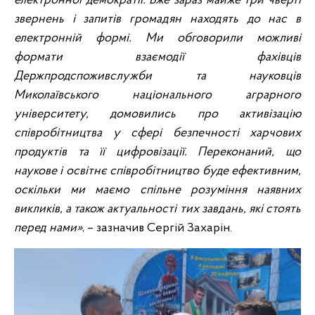
електронної демократії. Вже зараз майже три чверті
звернень і запитів громадян находять до нас в
електронній формі. Ми обговорили можливі
формати взаємодії фахівців
Держпродспоживслужби та науковців
Миколаївського національного аграрного
університету, домовились про активізацію
співробітництва у сфері безпечності харчових
продуктів та її цифровізації. Переконаний, що
наукове і освітнє співробітництво буде ефективним,
оскільки ми маємо спільне розуміння наявних
викликів, а також актуальності тих завдань, які стоять
перед нами»
, – зазначив Сергій Захарін.