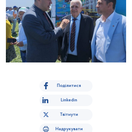
Поділитися
Linkedin
Твітнути
Надрукувати