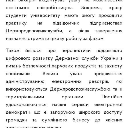
Пан Захарін акцентував увагу на можливостях
освітнього співробітництва. Зокрема, кращі
студенти університету мають змогу проходити
практику на підвідомчих підприємствах
Держпродспоживслужби, а після завершення
навчання отримати цікаву роботу за фахом.
Також йшлося про перспективи подальшого
цифрового розвитку Державної служби України з
питань безпечності харчових продуктів та захисту
споживачів. Велика увага приділяється
адмініструванню електронних реєстрів, які
використовуються Держпродспоживслужбою та її
територіальними органами. Постійно
удосконалюються наявні сервіси електронної
демократії, що є запорукою широкого доступу
громадян та сумлінного бізнесу до якісних
адміністративних послуг.