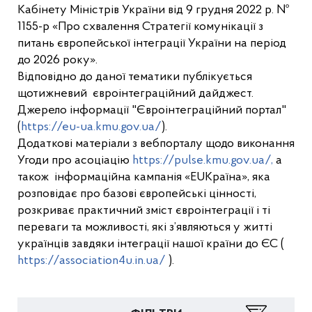
Кабінету Міністрів України від 9 грудня 2022 р. №
1155-р «Про схвалення Стратегії комунікації з
питань європейської інтеграції України на період
до 2026 року».
Відповідно до даної тематики публікується
щотижневий євроінтеграційний дайджест.
Джерело інформації "Євроінтеграційний портал"
(
https://eu-ua.kmu.gov.ua/
).
Додаткові матеріали з вебпорталу щодо виконання
Угоди про асоціацію
https://pulse.kmu.gov.ua/,
а
також інформаційна кампанія «EUКраїна», яка
розповідає про базові європейські цінності,
розкриває практичний зміст євроінтеграції і ті
переваги та можливості, які з’являються у житті
українців завдяки інтеграції нашої країни до ЄС (
https://association4u.in.ua/
).