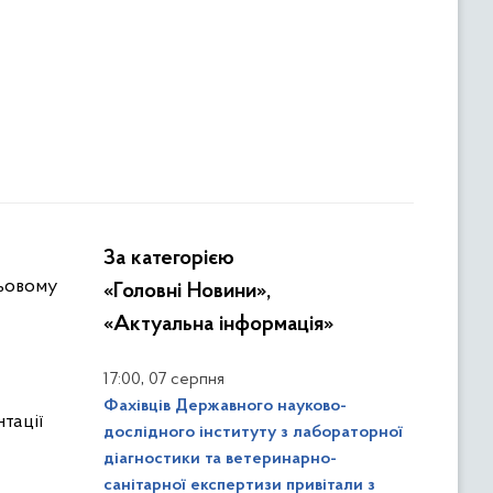
За категорією
цьовому
«Головні Новини»,
«Актуальна інформація»
,
17:00
07 серпня
Фахівців Державного науково-
тації
дослідного інституту з лабораторної
діагностики та ветеринарно-
санітарної експертизи привітали з