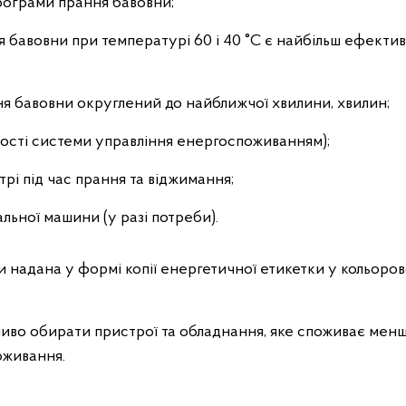
програми прання бавовни;
 бавовни при температурі 60 і 40 °C є найбільш ефекти
я бавовни округлений до найближчої хвилини, хвилин;
ності системи управління енергоспоживанням);
рі під час прання та віджимання;
льної машини (у разі потреби).
ти надана у формі копії енергетичної етикетки у кольоро
иво обирати пристрої та обладнання, яке споживає мен
оживання.