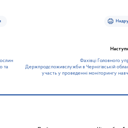
и
Надру
Наступ
рослин
Фахівці Головного уп
о та
Держпродспоживслужби в Чернігівській облас
участь у проведенні моніторингу нав