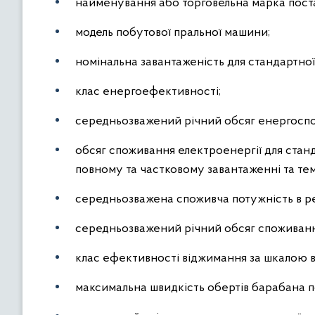
найменування або торговельна марка пост
модель побутової пральної машини;
номінальна завантаженість для стандартно
клас енергоефективності;
середньозважений річний обсяг енергосп
обсяг споживання електроенергії для стан
повному та частковому завантаженні та те
середньозважена споживча потужність в ре
середньозважений річний обсяг споживанн
клас ефективності віджимання за шкалою в
максимальна швидкість обертів барабана п