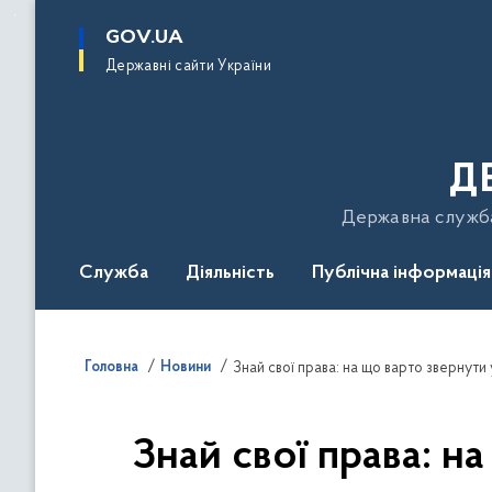
до
основного
GOV.UA
вмісту
Державні сайти України
Д
Державна служба 
Служба
Діяльність
Публічна інформація
Подати звернення
Головна
Новини
Знай свої права: на що варто звернути
Знай свої права: н