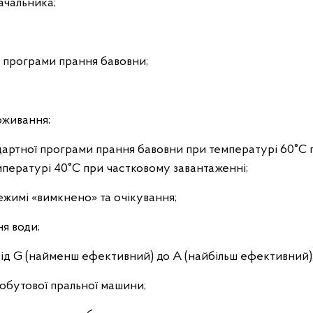
ачальника;
ї програми прання бавовни;
оживання;
дартної програми прання бавовни при температурі 60°С 
мпературі 40°С при частковому завантаженні;
жимі «вимкнено» та очікування;
я води;
ід G (найменш ефективний) до А (найбільш ефективний)
обутової пральної машини;