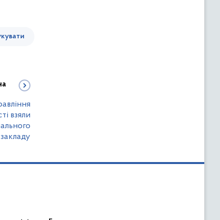
кувати
на
равління
ті взяли
чального
закладу