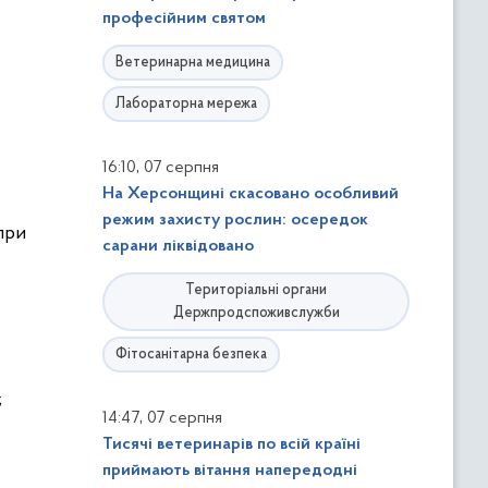
професійним святом
Ветеринарна медицина
Лабораторна мережа
,
16:10
07 серпня
На Херсонщині скасовано особливий
режим захисту рослин: осередок
при
сарани ліквідовано
Територіальні органи
Держпродспоживслужби
Фітосанітарна безпека
;
,
14:47
07 серпня
Тисячі ветеринарів по всій країні
приймають вітання напередодні