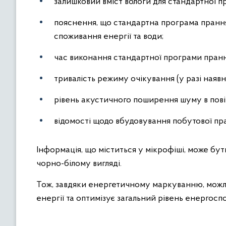
залишковий вміст вологи для стандартної 
пояснення, що стандартна програма прання
споживання енергії та води;
час виконання стандартної програми пранн
тривалість режиму очікування (у разі наяв
рівень акустичного поширення шуму в повіт
відомості щодо вбудовування побутової пра
Інформація, що міститься у мікрофіші, може бу
чорно-білому вигляді.
Тож, завдяки енергетичному маркуванню, можл
енергії та оптимізує загальний рівень енергосп