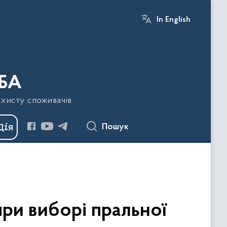
In English
БА
ахисту споживачів
Пошук
при виборі пральної