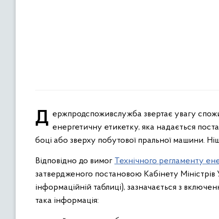
Держпродспоживслужба звертає увагу споживачів, що кожна побутова пральна машина повинна мати
енергетичну етикетку, яка надається пос
боці або зверху побутової пральної машини. Ні
Відповідно до вимог
Технічного регламенту ен
затвердженого постановою Кабінету Міністрів Ук
інформаційній таблиці), зазначається з включен
така інформація: