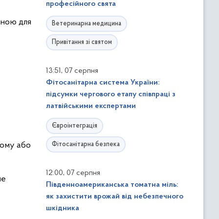
професійного свята
вною для
Ветеринарна медицина
Привітання зі святом
,
13:51
07 серпня
Фітосанітарна система України:
підсумки чергового етапу співпраці з
латвійськими експертами
Євроінтеграція
вому або
Фітосанітарна безпека
,
12:00
07 серпня
ше
Південноамериканська томатна міль:
як захистити врожай від небезпечного
шкідника