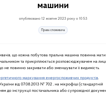
машини
опубліковано 12 жовтня 2023 року о 10:53
Права споживача
тачальником та прикріплюється розповсюджувачем на ли
що не повинно закривати або зменшувати її видимість.
ергетичного маркування енергоспоживчих продуктів
,
раїни від 07.08.2013 № 702 , на мікрофіші (стандартній
ням до інструкції постачальника або супровідної докумен