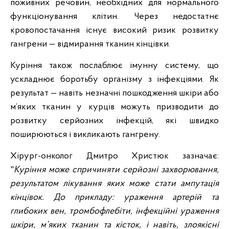
поживних речовин, необхідних для нормального
функціонування клітин. Через недостатнє
кровопостачання існує високий ризик розвитку
гангрени — відмирання тканин кінцівки.
Куріння також послаблює імунну систему, що
ускладнює боротьбу організму з інфекціями. Як
результат — навіть незначні пошкодження шкіри або
м’яких тканин у курців можуть призводити до
розвитку серйозних інфекцій, які швидко
поширюються і викликають гангрену.
Хірург-онколог Дмитро Христюк зазначає:
"
Куріння може спричиняти серйозні захворювання,
результатом лікування яких може стати ампутація
кінцівок. До прикладу: ураження артерій та
глибоких вен, тромбофлебіти, інфекційні ураження
шкіри, м’яких тканин та кісток, і навіть, злоякісні