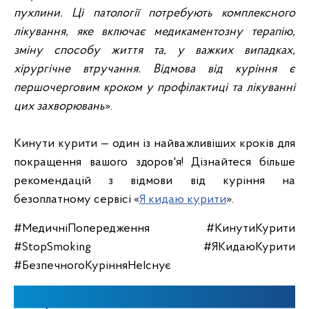
пухлини. Ці патології потребують комплексного
лікування, яке включає медикаментозну терапію,
зміну способу життя та, у важких випадках,
хірургічне втручання. Відмова від куріння є
першочерговим кроком у профілактиці та лікуванні
цих захворювань
».
Кинути курити — один із найважливіших кроків для
покращення вашого здоров'я! Дізнайтеся більше
рекомендацій з відмови від куріння на
безоплатному сервісі «
Я кидаю курити
».
#МедичніПопередження #КинутиКурити
#StopSmoking #ЯКидаюКурити
#БезпечногоКурінняНеІснує