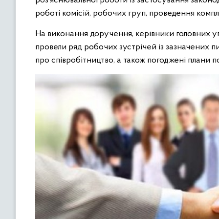
роз’яснювальної роботи із застосування законод
роботі комісій, робочих груп, проведення комп
На виконання доручення, керівники головних 
провели ряд робочих зустрічей із зазначених п
про співробітництво, а також погоджені плани п