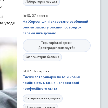
і у
Лабораторна мережа
о.
,
16:10
07 серпня
ці
На Херсонщині скасовано особливий
та угоди
режим захисту рослин: осередок
сарани ліквідовано
Територіальні органи
Держпродспоживслужби
Фітосанітарна безпека
,
14:47
07 серпня
Тисячі ветеринарів по всій країні
приймають вітання напередодні
професійного свята
Ветеринарна медицина
Привітання зі святом