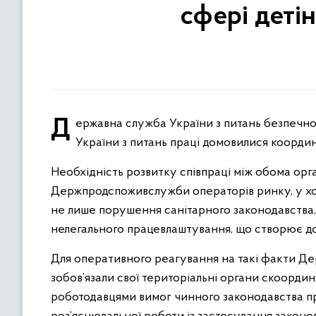
сфері детін
Державна служба України з питань безпечності харчових продуктів та захисту споживачів і Державна служба
України з питань праці домовилися координу
Необхідність розвитку співпраці між обома орг
Держпродспоживслужби операторів ринку, у хо
не лише порушення санітарного законодавства, 
нелегального працевлаштування, що створює до
Для оперативного реагування на такі факти 
зобов’язали свої територіальні органи скоорди
роботодавцями вимог чинного законодавства пр