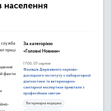
ів населення
За категорією
ої праці.
«Головні Новини»
,
17:00
07 серпня
ушення
Фахівців Державного науково-
 й факти
дослідного інституту з лабораторної
діагностики та ветеринарно-
санітарної експертизи привітали з
м
професійним святом
Ветеринарна медицина
ійно-