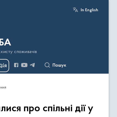
In English
БА
ахисту споживачів
Пошук
ення
ся про спільні дії у