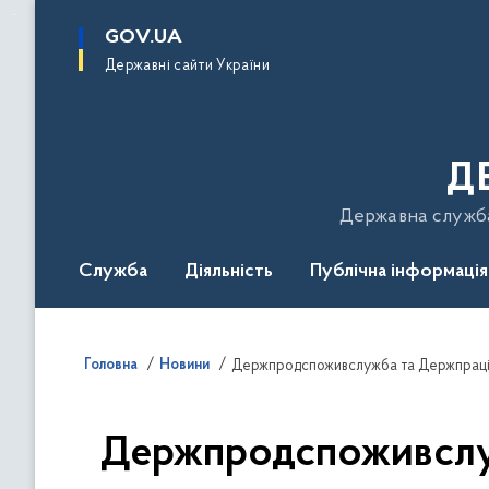
до
основного
GOV.UA
вмісту
Державні сайти України
Д
Державна служба 
Служба
Діяльність
Публічна інформація
Подати звернення
Головна
Новини
Держпродспоживслужба та Держпраці дом
Держпродспоживслужб