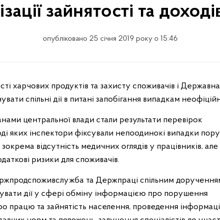
ізації зайнятості та доход
опубліковано 25 січня 2019 року о 15:46
вати спільні дії в питані запобігання випадкам неофіційн
анами центральної влади стали результати перевірок
ді яких інспектори фіксували непоодинокі випадки пор
зокрема відсутність медичних оглядів у працівників, але
даткові ризики для споживачів.
Держпродспоживслужба та Держпраці спільним доручення
нувати дії у сфері обміну інформацією про порушення
о працю та зайнятість населення, проведення інформац