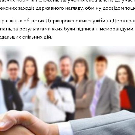
авчих норм та положень, залучення спеціалістів до участ
лексних заходів державного нагляду, обміну досвідом тощ
управлінь в областях Держпродспоживслужби та Держпра
итань, за результатами яких були підписані меморандуми 
одальших спільних дій.