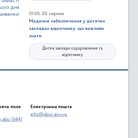
 області
ього дня
,
шиванки
10:00
05 серпня
Медичне забезпечення у дитячих
закладах відпочинку: що важливо
знати
Дитячі заклади оздоровлення та
відпочинку
яча лінія
Електронна пошта
info@dpss.gov.ua
 або (044)