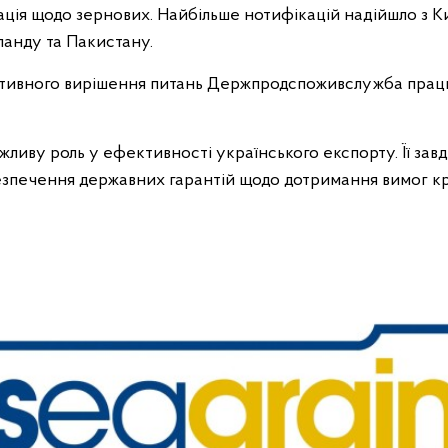
ація щодо зернових. Найбільше нотифікацій надійшло з Ки
аїланду та Пакистану.
ративного вирішення питань Держпродспоживслужба пра
иву роль у ефективності українського експорту. Її зав
безпечення державних гарантій щодо дотримання вимог кр