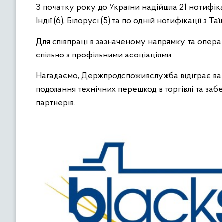
З початку року до України надійшла 21 нотифік
Індії (6), Білорусі (5) та по одній нотифікації з Т
Для співпраці в зазначеному напрямку та опе
спільно з профільними асоціаціями.
Нагадаємо, Держпродспоживслужба відіграє важл
подолання технічних перешкод в торгівлі та за
партнерів.