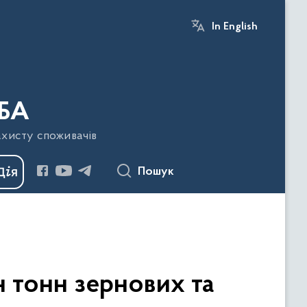
In English
БА
ахисту споживачів
Пошук
н тонн зернових та