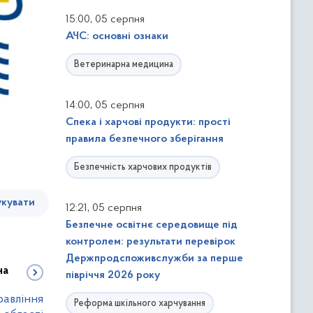
,
15:00
05 серпня
АЧС: основні ознаки
Ветеринарна медицина
,
14:00
05 серпня
Спека і харчові продукти: прості
правила безпечного зберігання
Безпечність харчових продуктів
кувати
,
12:21
05 серпня
Безпечне освітнє середовище під
контролем: результати перевірок
Держпродспоживслужби за перше
на
півріччя 2026 року
равління
Реформа шкільного харчування