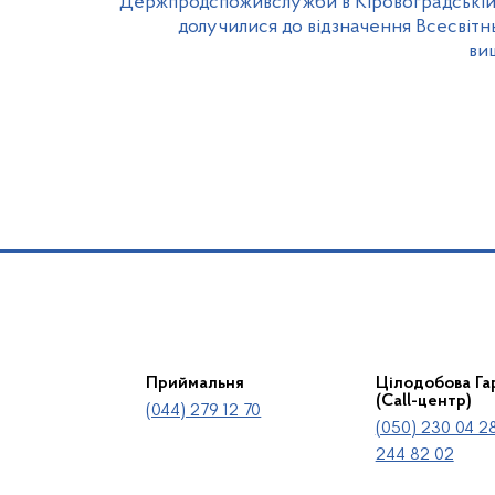
Держпродспоживслужби в Кіровоградській
долучилися до відзначення Всесвітн
ви
Приймальня
Цілодобова Гар
(Call-центр)
(044) 279 12 70
(050) 230 04 28
244 82 02