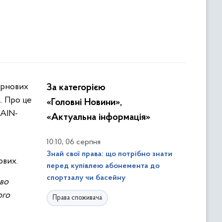
За категорією
а. Про це
«Головні Новини»,
RAIN-
«Актуальна інформація»
,
10:10
06 серпня
Знай свої права: що потрібно знати
ових.
перед купівлею абонемента до
спортзалу чи басейну
во
ого
Права споживача