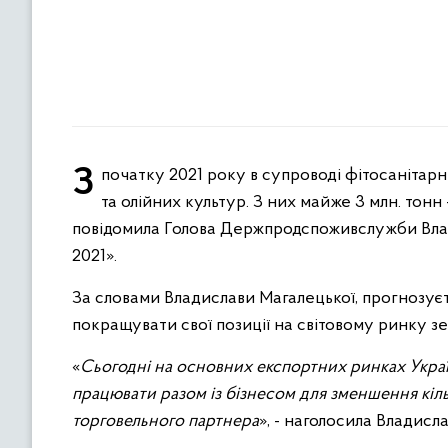
З початку 2021 року в супроводі фітосанітарних сертифікатів з України експортовано 14,4 млн. тонн зернових
та олійних культур. З них майже 3 млн. тонн 
повідомила Голова Держпродспоживслужби Вла
2021».
За словами Владислави Магалецької, прогнозуєт
покращувати свої позиції на світовому ринку зер
«
Сьогодні на основних експортних ринках Украї
працювати разом із бізнесом для зменшення кіль
торговельного партнера
», - наголосила Владисл