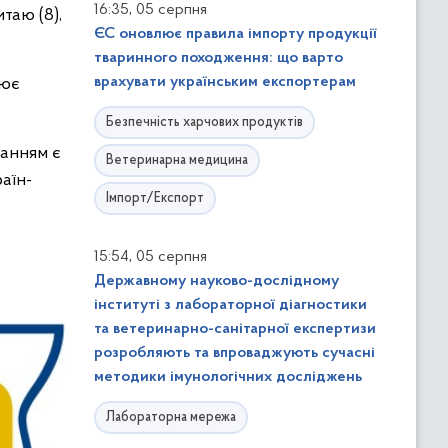
,
16:35
05 серпня
таю (8),
ЄС оновлює правила імпорту продукції
тваринного походження: що варто
врахувати українським експортерам
цює
Безпечність харчових продуктів
данням є
Ветеринарна медицина
аїн-
Імпорт/Експорт
,
15:54
05 серпня
Державному науково-дослідному
інституті з лабораторної діагностики
та ветеринарно-санітарної експертизи
розробляють та впроваджують сучасні
методики імунологічних досліджень
Лабораторна мережа