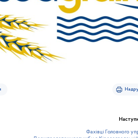
и
Надру
Наступ
Фахівці Головного уп