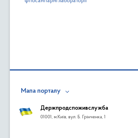
фітосанітарні лабораторії
Мапа порталу
Держпродспоживслужба
01001, м.Київ, вул. Б. Грінченка, 1