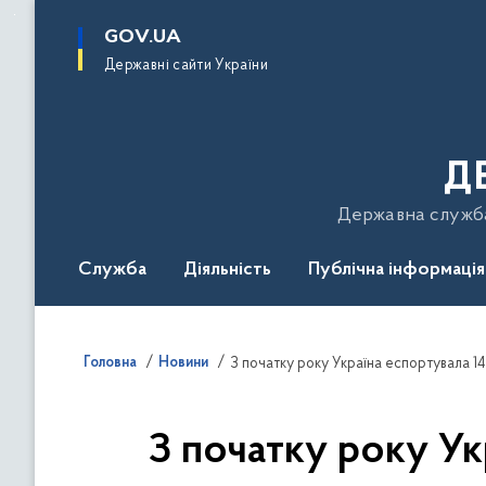
до
основного
GOV.UA
вмісту
Державні сайти України
Д
Державна служба 
Служба
Діяльність
Публічна інформація
Подати звернення
Головна
Новини
З початку року Україна еспортувала 14
З початку року Ук