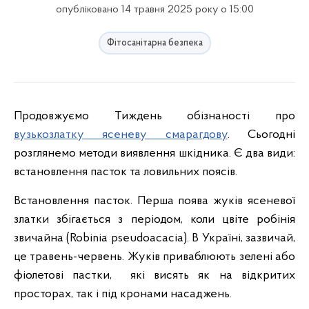
опубліковано 14 травня 2025 року о 15:00
Фітосанітарна безпека
Продовжуємо Тиждень обізнаності про
вузькозлатку ясеневу смарагдову
. Сьогодні
розглянемо методи виявлення шкідника. Є два види:
встановлення пасток та ловильних поясів.
Встановлення пасток. Перша поява жуків ясеневої
златки збігається з періодом, коли цвіте робінія
звичайна (Robinia pseudoacacia). В Україні, зазвичай,
це травень-червень. Жуків приваблюють зелені або
фіолетові пастки, які висять як на відкритих
просторах, так і під кронами насаджень.