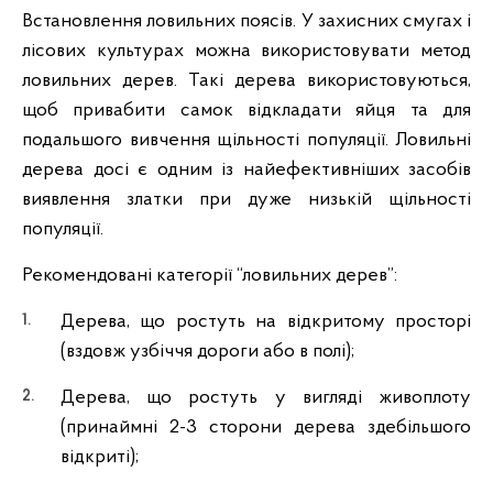
Встановлення ловильних поясів. У захисних смугах і
лісових культурах можна використовувати метод
ловильних дерев. Такі дерева використовуються,
щоб привабити самок відкладати яйця та для
подальшого вивчення щільності популяції. Ловильні
дерева досі є одним із найефективніших засобів
виявлення златки при дуже низькій щільності
популяції.
Рекомендовані категорії “ловильних дерев”:
Дерева, що ростуть на відкритому просторі
(вздовж узбіччя дороги або в полі);
Дерева, що ростуть у вигляді живоплоту
(принаймні 2-3 сторони дерева здебільшого
відкриті);