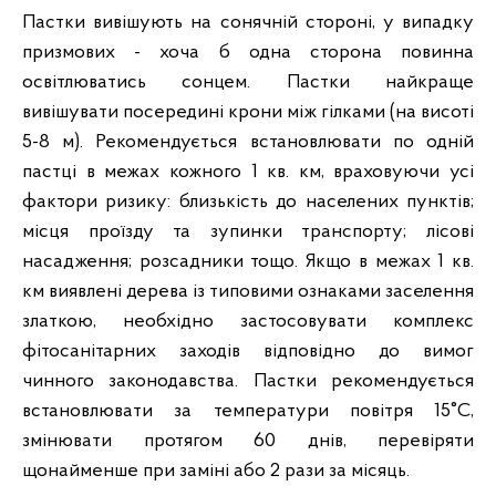
Пастки вивішують на сонячній стороні, у випадку
призмових - хоча б одна сторона повинна
освітлюватись сонцем. Пастки найкраще
вивішувати посередині крони між гілками (на висоті
5-8 м). Рекомендується встановлювати по одній
пастці в межах кожного 1 кв. км, враховуючи усі
фактори ризику: близькість до населених пунктів;
місця проїзду та зупинки транспорту; лісові
насадження; розсадники тощо. Якщо в межах 1 кв.
км виявлені дерева із типовими ознаками заселення
златкою, необхідно застосовувати комплекс
фітосанітарних заходів відповідно до вимог
чинного законодавства. Пастки рекомендується
встановлювати за температури повітря 15°C,
змінювати протягом 60 днів, перевіряти
щонайменше при заміні або 2 рази за місяць.