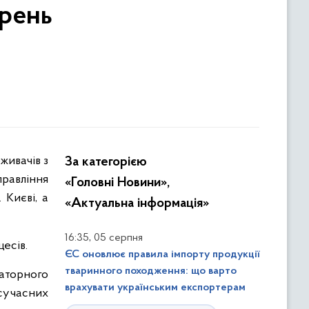
арень
За категорією
правління
«Головні Новини»,
 Києві, а
«Актуальна інформація»
,
16:35
05 серпня
есів.
ЄС оновлює правила імпорту продукції
тваринного походження: що варто
аторного
врахувати українським експортерам
 сучасних