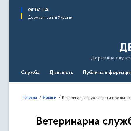
до
основного
GOV.UA
вмісту
Державні сайти України
Д
Державна служба 
Служба
Діяльність
Публічна інформація
Подати звернення
Головна
Новини
Ветеринарна служба столиці розвиває л
Ветеринарна служба