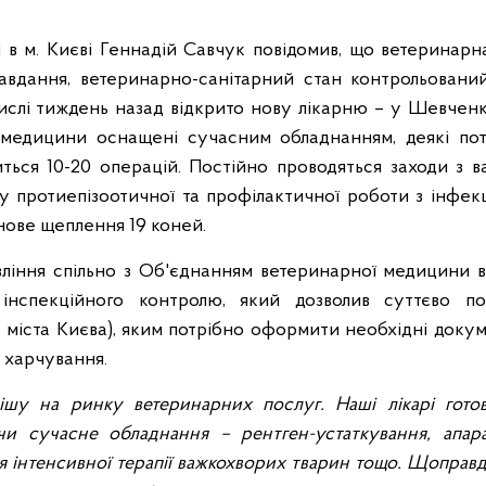
 в м. Києві Геннадій Савчук повідомив, що ветеринарн
авдання, ветеринарно-санітарний стан контрольований
числі тиждень назад відкрито нову лікарню – у Шевчен
ї медицини оснащені сучасним обладнанням, деякі по
ься 10-20 операцій. Постійно проводяться заходи з в
у протиепізоотичної та профілактичної роботи з інфек
нове щеплення 19 коней.
вління спільно з Об'єднанням ветеринарної медицини в
 інспекційного контролю, який дозволив суттєво п
в міста Києва), яким потрібно оформити необхідні доку
 харчування.
ішу на ринку ветеринарних послуг. Наші лікарі готов
чи сучасне обладнання – рентген-устаткування, апар
ля інтенсивної терапії важкохворих тварин тощо. Щоправд