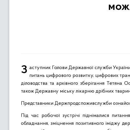
можл
Заступник Голови Державної служби України з питань безпечності харчових продуктів та захисту споживачів з
питань цифрового розвитку, цифрових транс
діловодства та архівного зберігання Тетяна О
також Державну міську лікарню дрібних тварин
Представники Держпродспоживслужби ознайомил
Під час робочої зустрічі піднімалися питан
обладнання, зміцнення позитивного іміджу де