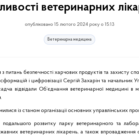
ивості ветеринарних лік
опубліковано 15 лютого 2024 року о 15:13
Ветеринарна медицина
формацій і цифровізації Сергій Захарін та начальник У
садча відвідали Об’єднання ветеринарної медицині в м.
.
ися із станом організації основних управлінських проц
ня подальшого розвитку парку ветеринарного та лабор
ржавних ветеринарних лікарень, а також впровадження