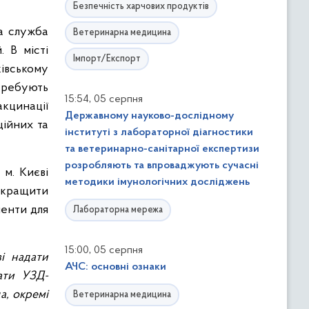
Безпечність харчових продуктів
а служба
Ветеринарна медицина
. В місті
Імпорт/Експорт
ківському
требують
,
15:54
05 серпня
акцинації
Державному науково-дослідному
ційних та
інституті з лабораторної діагностики
та ветеринарно-санітарної експертизи
розробляють та впроваджують сучасні
 м. Києві
методики імунологічних досліджень
окращити
менти для
Лабораторна мережа
,
15:00
05 серпня
і надати
АЧС: основні ознаки
ати УЗД-
а, окремі
Ветеринарна медицина