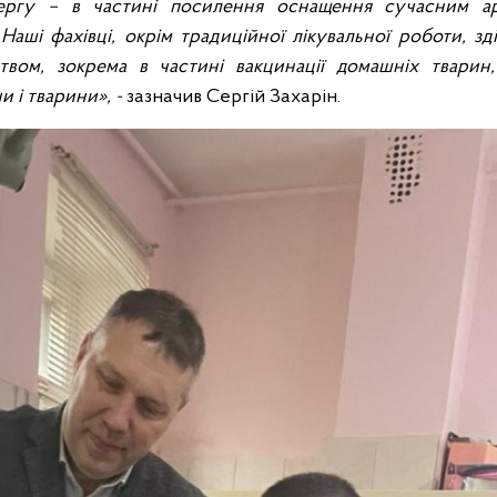
 чергу – в частині посилення оснащення сучасним а
Наші фахівці, окрім традиційної лікувальної роботи, з
ством, зокрема в частині вакцинації домашніх тварин
и і тварини», -
зазначив Сергій Захарін.