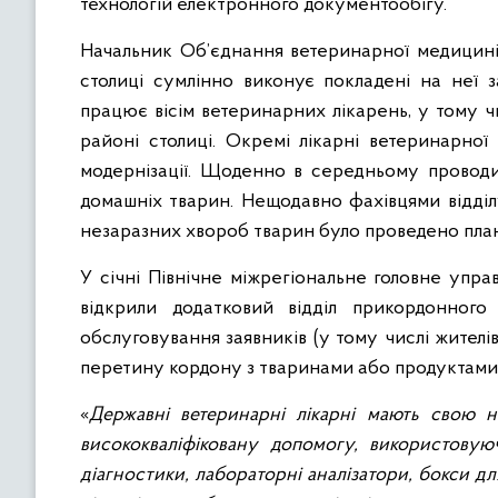
технологій електронного документообігу.
Начальник Об’єднання ветеринарної медицині
столиці сумлінно виконує покладені на неї з
працює вісім ветеринарних лікарень, у тому 
районі столиці. Окремі лікарні ветеринарно
модернізації. Щоденно в середньому проводит
домашніх тварин. Нещодавно фахівцями відділ
незаразних хвороб тварин було проведено пла
У січні Північне міжрегіональне головне упра
відкрили додатковий відділ прикордонного
обслуговування заявників (у тому числі жителі
перетину кордону з тваринами або продуктами
«
Державні ветеринарні лікарні мають свою н
висококваліфіковану допомогу, використовую
діагностики, лабораторні аналізатори, бокси д