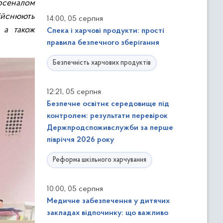
рсеналом
дійснюють
,
14:00
05 серпня
, а також
Спека і харчові продукти: прості
правила безпечного зберігання
Безпечність харчових продуктів
,
12:21
05 серпня
Безпечне освітнє середовище під
контролем: результати перевірок
Держпродспоживслужби за перше
півріччя 2026 року
Реформа шкільного харчування
,
10:00
05 серпня
Медичне забезпечення у дитячих
закладах відпочинку: що важливо