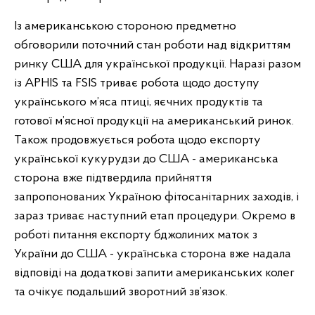
Із американською стороною предметно
обговорили поточний стан роботи над відкриттям
ринку США для української продукції. Наразі разом
із APHIS та FSIS триває робота щодо доступу
українського м’яса птиці, яєчних продуктів та
готової м’ясної продукції на американський ринок.
Також продовжується робота щодо експорту
української кукурудзи до США - американська
сторона вже підтвердила прийняття
запропонованих Україною фітосанітарних заходів, і
зараз триває наступний етап процедури. Окремо в
роботі питання експорту бджолиних маток з
України до США - українська сторона вже надала
відповіді на додаткові запити американських колег
та очікує подальший зворотний зв’язок.