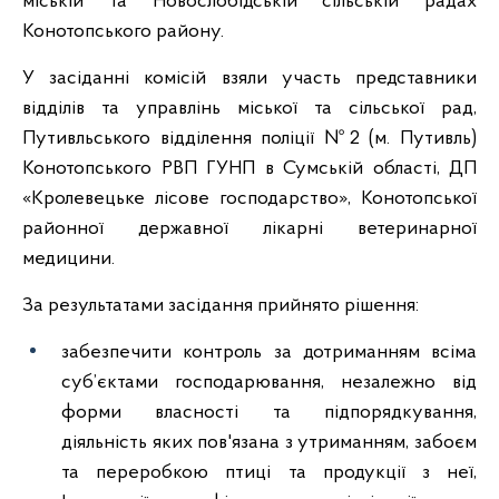
міській та Новослобідській сільській радах
Конотопського району.
У засіданні комісій взяли участь представники
відділів та управлінь міської та сільської рад,
Путивльського відділення поліції №2 (м. Путивль)
Конотопського РВП ГУНП в Сумській області, ДП
«Кролевецьке лісове господарство», Конотопської
районної державної лікарні ветеринарної
медицини.
За результатами засідання прийнято рішення:
забезпечити контроль за дотриманням всіма
cyб’єктами господарювання, незалежно від
форми власності та підпорядкування,
діяльність яких пов'язана з утриманням, забоєм
та переробкою птиці та продукції з неї,