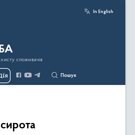
In English
БА
ахисту споживачів
Пошук
-сирота