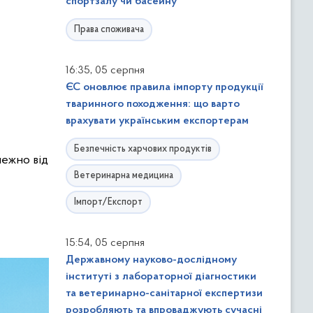
спортзалу чи басейну
Права споживача
,
16:35
05 серпня
ЄС оновлює правила імпорту продукції
тваринного походження: що варто
врахувати українським експортерам
Безпечність харчових продуктів
лежно від
Ветеринарна медицина
Імпорт/Експорт
,
15:54
05 серпня
Державному науково-дослідному
інституті з лабораторної діагностики
та ветеринарно-санітарної експертизи
розробляють та впроваджують сучасні