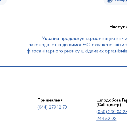
Наступ
Україна продовжує гармонізацію вітч
законодавства до вимог ЄС: схвалено звіти з
фітосанітарного ризику шкідливих організмі
Приймальня
Цілодобова Гар
(Call-центр)
(044) 279 12 70
(050) 230 04 28
244 82 02