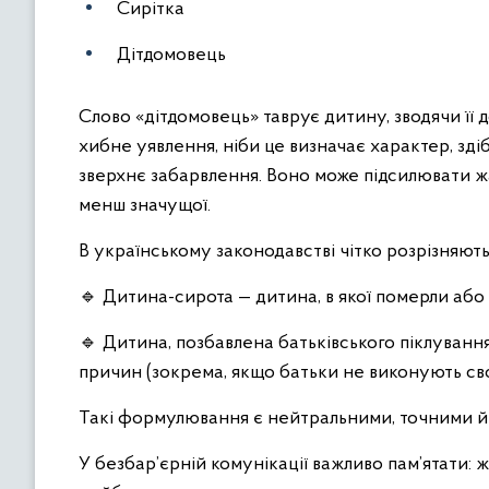
Сирітка
Дітдомовець
Слово «дітдомовець» таврує дитину, зводячи її
хибне уявлення, ніби це визначає характер, зд
зверхнє забарвлення. Воно може підсилювати жа
менш значущої.
В українському законодавстві чітко розрізняють
🔹 Дитина-сирота — дитина, в якої померли або
🔹 Дитина, позбавлена батьківського піклування
причин (зокрема, якщо батьки не виконують свої
Такі формулювання є нейтральними, точними й 
У безбар’єрній комунікації важливо пам’ятати: 