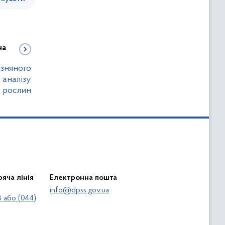
на
изняного
 аналізу
в рослин
яча лінія
Електронна пошта
info@dpss.gov.ua
 або (044)