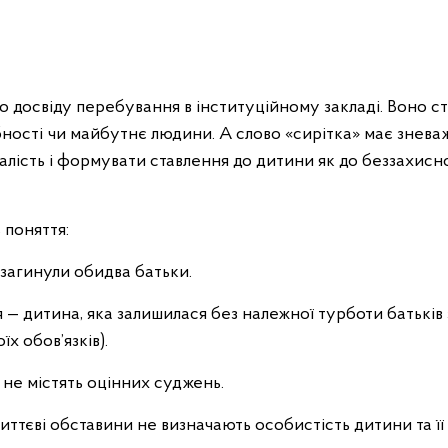
 до досвіду перебування в інституційному закладі. Воно 
ібності чи майбутнє людини. А слово «сирітка» має знева
лість і формувати ставлення до дитини як до беззахисно
 поняття:
 загинули обидва батьки.
 — дитина, яка залишилася без належної турботи батьків 
х обов’язків).
не містять оцінних суджень.
життєві обставини не визначають особистість дитини та її