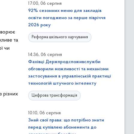
,
17:00
06 серпня
92% сезонних меню для закладів
освіти погоджено за перше півріччя
2026 року
створює
Реформа шкільного харчування
жливе та
ї чи
,
14:36
06 серпня
Фахівці Держпродспоживслужби
обговорили можливості та механізми
застосування в управлінській практиці
технологій штучного інтелекту
з різних
Цифрова трансформація
,
10:10
06 серпня
Знай свої права: що потрібно знати
перед купівлею абонемента до