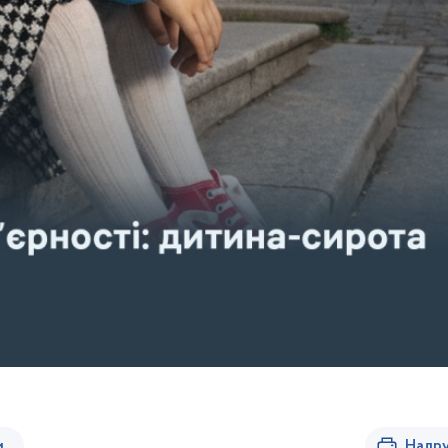
и
Надру