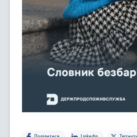
Поділитися
Linkedin
Твітнут