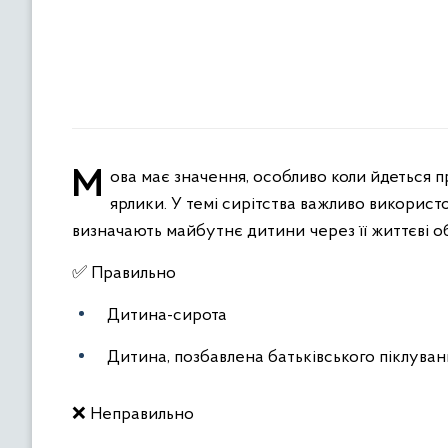
Мова має значення, особливо коли йдеться про дітей. Вона може або підтримати, або закріпити упередження й
ярлики. У темі сирітства важливо викорис
визначають майбутнє дитини через її життєві о
✅ Правильно
Дитина-сирота
Дитина, позбавлена батьківського піклуван
❌ Неправильно