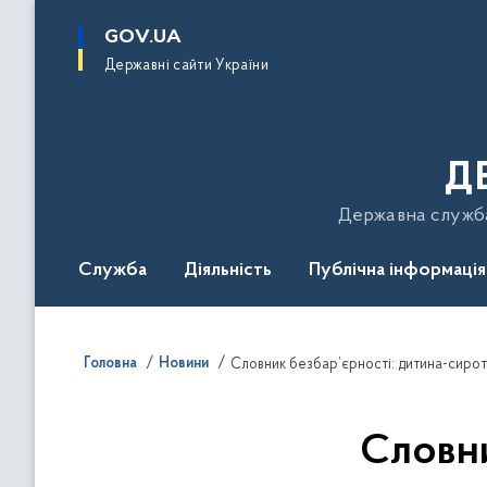
до
основного
GOV.UA
вмісту
Державні сайти України
Д
Державна служба 
Служба
Діяльність
Публічна інформація
Подати звернення
Головна
Новини
Словник безбар’єрності: дитина-сиро
Словни