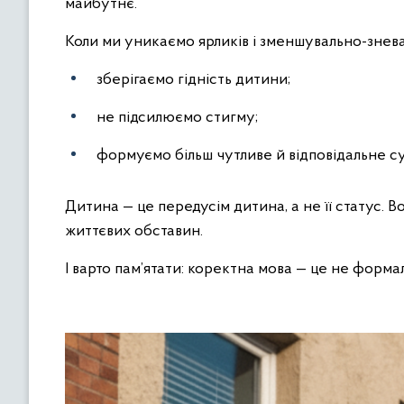
майбутнє.
Коли ми уникаємо ярликів і зменшувально-знев
зберігаємо гідність дитини;
не підсилюємо стигму;
формуємо більш чутливе й відповідальне су
Дитина — це передусім дитина, а не її статус. В
життєвих обставин.
І варто пам’ятати: коректна мова — це не формал