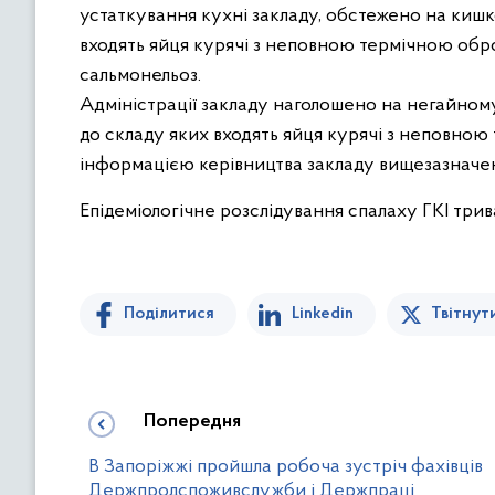
устаткування кухні закладу, обстежено на кишко
входять яйця курячі з неповною термічною обро
сальмонельоз.
Адміністрації закладу наголошено на негайном
до складу яких входять яйця курячі з неповною 
інформацією керівництва закладу вищезазначені
Епідеміологічне розслідування спалаху ГКІ трив
Поділитися
Linkedin
Твітнут
Попередня
В Запоріжжі пройшла робоча зустріч фахівців
Держпродспоживслужби і Держпраці