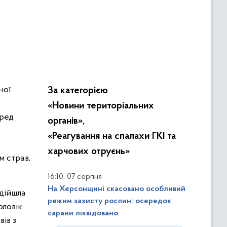
За категорією
«Новини територіальних
еред
органів»,
«Реагування на спалахи ГКІ та
харчових отруєнь»
м страв,
,
16:10
07 серпня
На Херсонщині скасовано особливий
адійшла
режим захисту рослин: осередок
оловік.
сарани ліквідовано
ів з