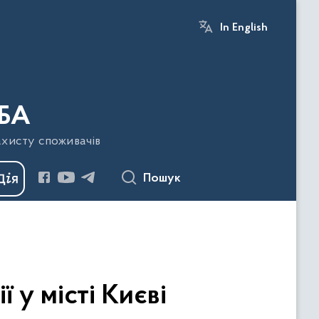
In English
БА
ахисту споживачів
Пошук
 у місті Києві