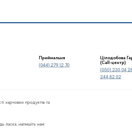
Приймальня
Цілодобова Гар
(Call-центр)
(044) 279 12 70
(050) 230 04 28
244 82 02
ті харчових продуктів та
ь ласка, напишіть нам: