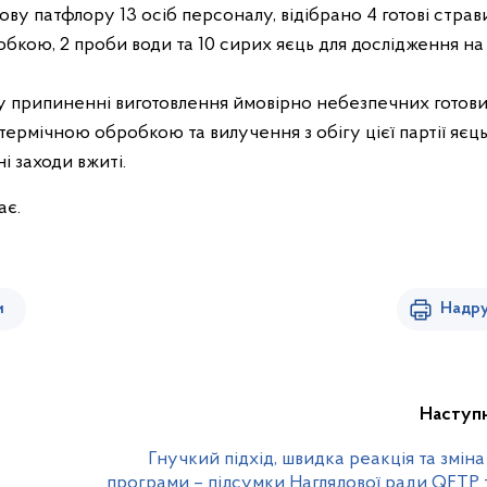
ву патфлору 13 осіб персоналу, відібрано 4 готові страв
бкою, 2 проби води та 10 сирих яєць для дослідження на
у припиненні виготовлення ймовірно небезпечних готови
термічною обробкою та вилучення з обігу цієї партії яєць
 заходи вжиті.
ає.
и
Надру
Наступ
Гнучкий підхід, швидка реакція та змін
програми – підсумки Наглядової ради QFTP