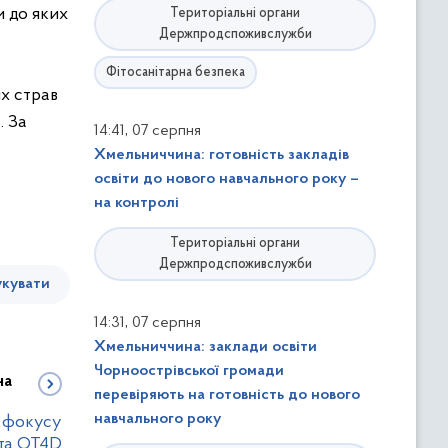
и до яких
Територіальні органи
Держпродспоживслужби
Фітосанітарна безпека
х страв
. За
,
14:41
07 серпня
Хмельниччина: готовність закладів
освіти до нового навчального року –
на контролі
Територіальні органи
Держпродспоживслужби
кувати
,
14:31
07 серпня
Хмельниччина: заклади освіти
Чорноострівської громади
на
перевіряють на готовність до нового
навчального року
а фокусу
 та OT4D