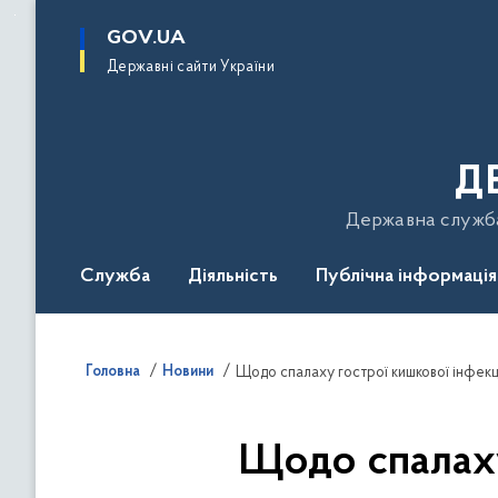
до
основного
GOV.UA
вмісту
Державні сайти України
Д
Державна служба 
Служба
Діяльність
Публічна інформація
Подати звернення
Головна
Новини
Щодо спалаху гострої кишкової інфекції
Щодо спалаху 