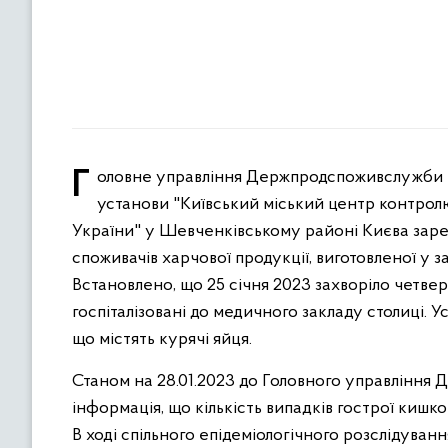
Головне управління Держпродспоживслужби в м. Києві інформує, що відповідно до інформації Державної
установи "Київський міський центр контрол
України" у Шевченківському районі Києва зар
споживачів харчової продукції, виготовленої у 
Встановлено, що 25 січня 2023 захворіло четверо
госпіталізовані до медичного закладу столиці. У
що містять курячі яйця.
Станом на 28.01.2023 до Головного управління
інформація, що кількість випадків гострої кишков
В ході спільного епідеміологічного розслідуван