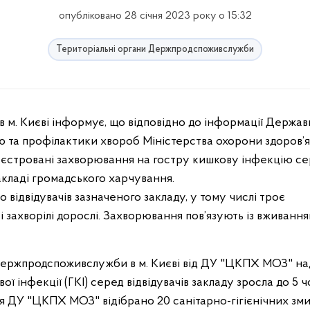
опубліковано 28 січня 2023 року о 15:32
Територіальні органи Держпродспоживслужби
ю та профілактики хвороб Міністерства охорони здоров’я
еєстровані захворювання на гостру кишкову інфекцію с
закладі громадського харчування.
 відвідувачів зазначеного закладу, у тому числі троє
сі захворілі дорослі. Захворювання пов’язують із вживання
 Держпродспоживслужби в м. Києві від ДУ "ЦКПХ МОЗ" н
ої інфекції (ГКІ) серед відвідувачів закладу зросла до 5 ч
ня ДУ "ЦКПХ МОЗ" відібрано 20 санітарно-гігієнічних змив