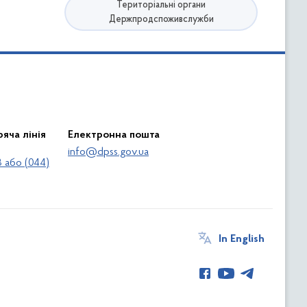
Територіальні органи
Держпродспоживслужби
яча лінія
Електронна пошта
info@dpss.gov.ua
 або (044)
In English