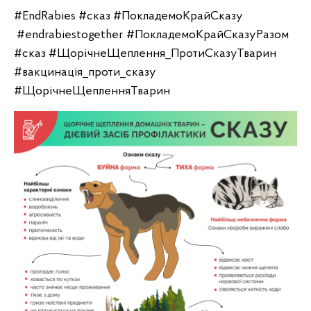
#EndRabies #сказ #ПокладемоКрайСказу
#endrabiestogether #ПокладемоКрайСказуРазом
#сказ #ЩорічнеЩеплення_ПротиСказуТварин
#вакцинація_проти_сказу
#ЩорічнеЩепленняТварин