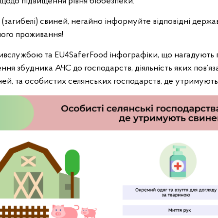
 щодо підвищення рівня біобезпеки.
(загибелі) свиней, негайно інформуйте відповідні держа
шого проживання!
службою та EU4SaferFood інфографіки, що нагадують п
ня збудника АЧС до господарств, діяльність яких пов’яз
ей, та особистих селянських господарств, де утримують