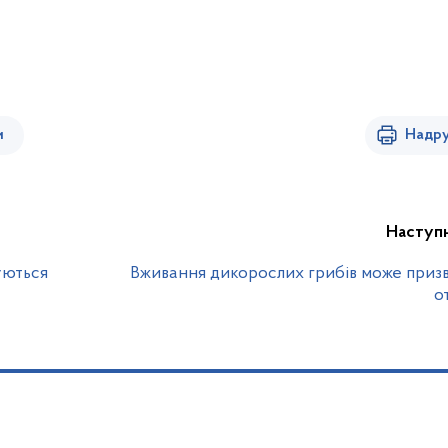
и
Надру
Наступ
уються
Вживання дикорослих грибів може приз
о