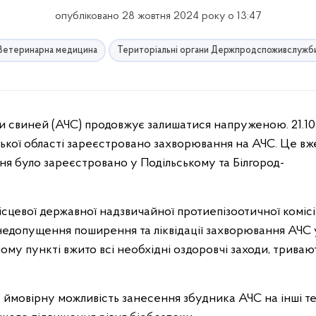
опубліковано 28 жовтня 2024 року о 13:47
Ветеринарна медицина
Територіальні органи Держпродспоживслужб
ької області зареєстровано захворювання на АЧС. Це вж
ня було зареєстровано у Подільському та Білгород-
сцевої державної надзвичайної протиепізоотичної комісії
недопущення поширення та ліквідації захворювання АЧС 
ому пункті вжито всі необхідні оздоровчі заходи, триваю
а ймовірну можливість занесення збудника АЧС на інші те