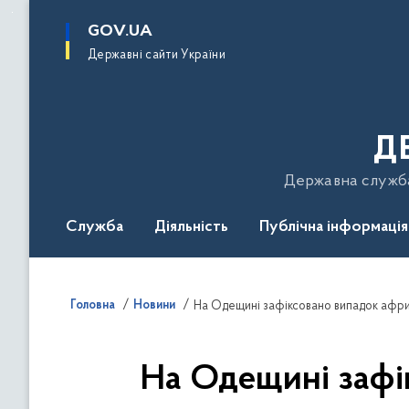
до
основного
GOV.UA
вмісту
Державні сайти України
Д
Державна служба 
Служба
Діяльність
Публічна інформація
Подати звернення
Головна
Новини
На Одещині зафіксовано випадок афри
На Одещині зафі