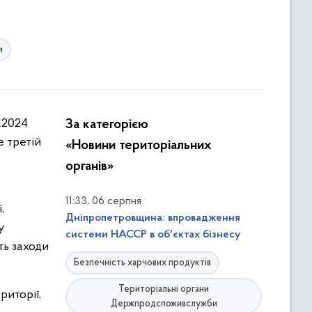
и
За категорією
е третій
«Новини територіальних
органів»
,
11:33
06 серпня
,
Дніпропетровщина: впровадження
у
системи НАССР в об'єктах бізнесу
ть заходи
Безпечність харчових продуктів
Територіальні органи
риторії,
Держпродспоживслужби