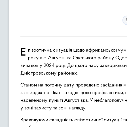
Епізоотична ситуація щодо африканської чуми свиней (АЧС) продовжує залишатися напруженою. 21.10.2024
року в с. Августівка Одеського району Одес
випадок у 2024 році. До цього часу захворюван
Дністровському районах.
Станом на поточну дату проведено засідання мі
затверджено План заходів щодо профілактики, 
населеному пункті Августівка. У неблагополучн
у зоні захисту та зоні нагляду.
Враховуючи складність епізоотичної ситуації т