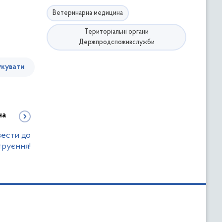
Ветеринарна медицина
Територіальні органи
Держпродспоживслужби
кувати
на
вести до
труєння!