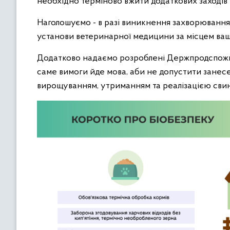
необхідно терміново вжити додаткових заходів
Наголошуємо - в разі виникнення захворювання 
установи ветеринарної медицини за місцем ва
Додатково надаємо розроблені Держпродспожив
саме вимоги йде мова, аби не допустити занесен
вирощуванням, утриманням та реалізацією свин