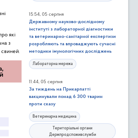
вні
,
15:54
05 серпня
Державному науково-дослідному
інституті з лабораторної діагностики
ро які
та ветеринарно-санітарної експертизи
ана з
розробляють та впроваджують сучасні
 свиней.
методики імунологічних досліджень
Лабораторна мережа
,
11:44
05 серпня
За тиждень на Прикарпатті
вакцинували понад 6 300 тварин
проти сказу
Ветеринарна медицина
Територіальні органи
Держпродспоживслужби