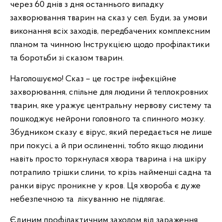
через 60 днів з дня останнього випадку
захворювання тварин на сказ у сел. Буди, за умови
виконання всіх заходів, передбачених комплексним
планом та чинною Інструкцією щодо профілактики
та боротьби зі сказом тварин.
Наголошуємо! Сказ – це гостре інфекційне
захворювання, спільне для людини й теплокровних
тварин, яке уражує центральну нервову систему та
пошкоджує нейрони головного та спинного мозку.
Збудником сказу є вірус, який передається не лише
при покусі, а й при ослиненні, тобто якщо людини
навіть просто торкнулася хвора тварина і на шкіру
потрапило трішки слини, то крізь найменші садна та
ранки вірус проникне у кров. Ця хвороба є дуже
небезпечною та лікуванню не підлягає.
Єдиним профілактичним заходом від зараження