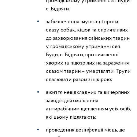
громадському утриманні сел. Буди,
с. Бідряги;
забезпечення імунізації проти
сказу собак, кішок та сприятливих
до захворювання свійських тварин
у громадському утриманні сел.
Буди, с. Бідряги, при виявленні
хворих та підозрілих на зараження
сказом тварин – умертвляти. Трупи
спалювати разом зі шкірою;
вжиття невідкладних та вичерпних
заходів для охоплення
антирабічним щепленням усіх осіб,
які цьому підлягають;
проведення дезінфекції місць, де