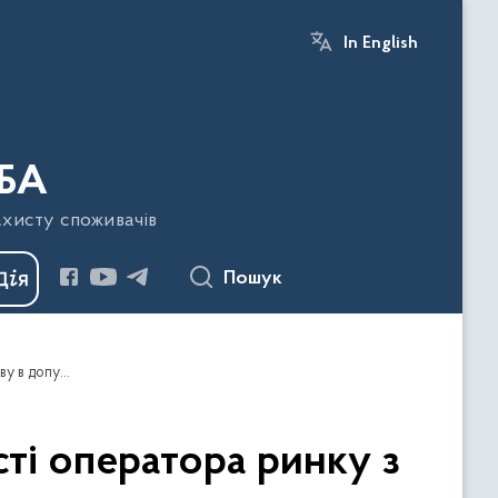
In English
БА
ахисту споживачів
Пошук
На Хмельниччині притягнуто до відповідальності оператора ринку з виробництва хлібобулочних виробів за відмову в допуску посадової особи до здійснення позапланового інспектування
ті оператора ринку з