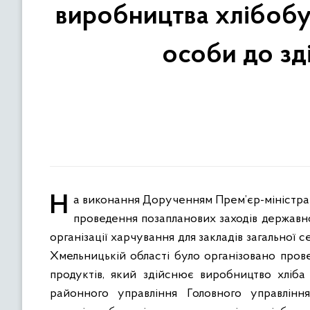
виробництва хлібобу
особи до зд
На виконання Дорученням Прем’єр-міністра України Дениса Шмигаля від 01.10.2020 № 40286/1/1-20 стосовно
проведення позапланових заходів державно
організації харчування для закладів загально
Хмельницькій області було організовано про
продуктів, який здійснює виробництво хліба
районного управління Головного управлінн