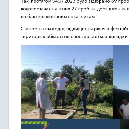
Так, протягом 04.07.2023 було відібрано 39 про
водопостачання, з них 27 проб на дослідження п
по бактеріологічним показникам.
Станом на сьогодні, підвищення рівня інфекційн
територіях області не спостерігається, випадки