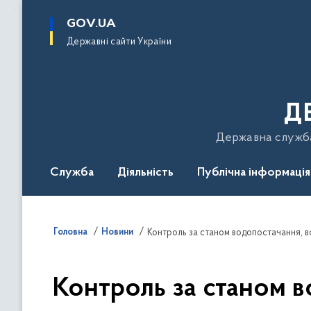
до
основного
GOV.UA
вмісту
Державні сайти України
Д
Державна служба 
Служба
Діяльність
Публічна інформація
Подати звернення
Головна
Новини
Контроль за станом 