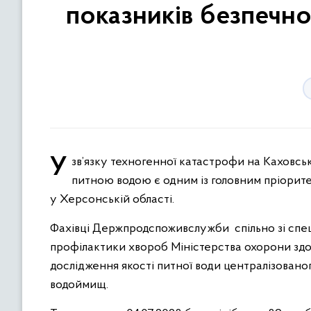
показників безпечнос
У зв’язку техногенної катастрофи на Каховській ГЕС питання забезпечення населення якісною та безпечною
питною водою є одним із головним пріорит
у Херсонській області.
Фахівці Держпродспоживслужби спільно зі спе
профілактики хвороб Міністерства охорони здо
дослідження якості питної води централізовано
водоймищ.