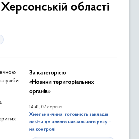
у Херсонській області
За категорією
вслужби
«Новини територіальних
органів»
а
,
14:41
07 серпня
Хмельниччина: готовність закладів
дкритих
освіти до нового навчального року –
на контролі