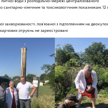
б питної води з розподільчої мережі централізованого
о санітарно-хімічним та токсикологічним показникам; 12 
ої захворюваності, пов’язаної з підтопленням на деокуп
 харчових отруєнь не зареєстровані.