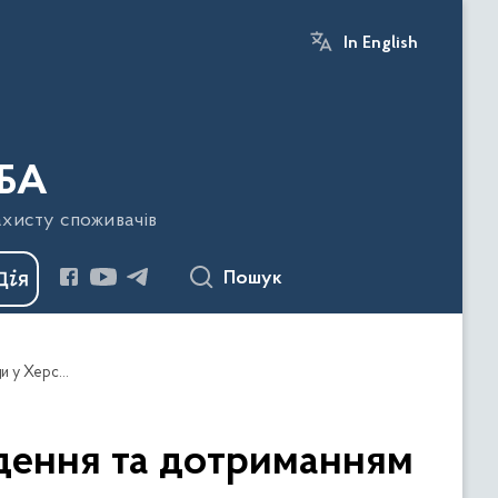
In English
БА
ахисту споживачів
Пошук
Контроль за станом водопостачання, водовідведення та дотриманням показників безпечності та якості питної води у Херсонській області
дення та дотриманням