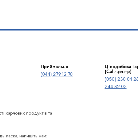
Приймальня
Цілодобова Гар
(Call-центр)
(044) 279 12 70
(050) 230 04 28
244 82 02
ті харчових продуктів та
ь ласка, напишіть нам: