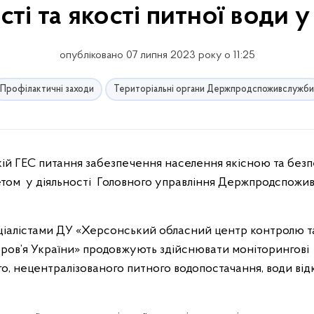
ті та якості питної води 
опубліковано 07 липня 2023 року о 11:25
Профілактичні заходи
Територіальні органи Держпродспоживслужби
етом у діяльності Головного управління Держпродспожи
ціалістами ДУ «Херсонський обласний центр контролю т
ров’я України» продовжують здійснювати моніторингові
го, нецентралізованого питного водопостачання, води ві