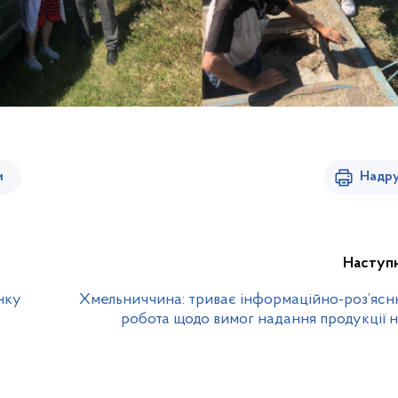
и
Надру
Наступ
нку
Хмельниччина: триває інформаційно-роз’яс
робота щодо вимог надання продукції 