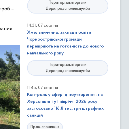
Територіальні органи
проб –
Держпродспоживслужби
,
14:31
07 серпня
ованих
Хмельниччина: заклади освіти
Чорноострівської громади
перевіряють на готовність до нового
навчального року
Територіальні органи
Держпродспоживслужби
,
11:45
07 серпня
Контроль у сфері ціноутворення: на
Херсонщині у І півріччі 2026 року
застосовано 116,8 тис. грн штрафних
санкцій
Права споживача