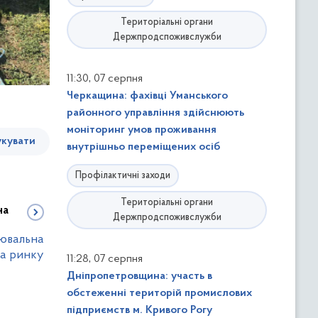
Територіальні органи
Держпродспоживслужби
,
11:30
07 серпня
Черкащина: фахівці Уманського
районного управління здійснюють
моніторинг умов проживання
кувати
внутрішньо переміщених осіб
Профілактичні заходи
Територіальні органи
на
Держпродспоживслужби
нювальна
на ринку
,
11:28
07 серпня
Дніпропетровщина: участь в
обстеженні територій промислових
підприємств м. Кривого Рогу