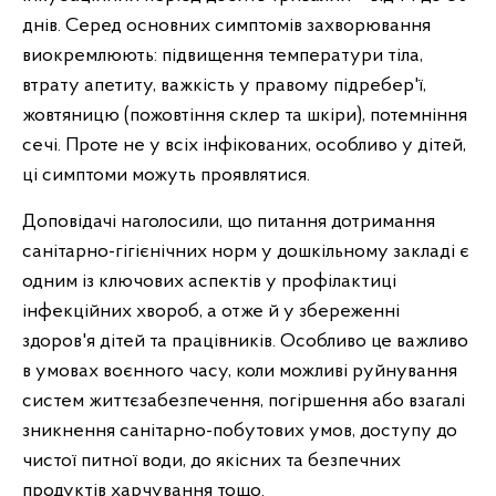
днів. Серед основних симптомів захворювання
виокремлюють: підвищення температури тіла,
втрату апетиту, важкість у правому підребер'ї,
жовтяницю (пожовтіння склер та шкіри), потемніння
сечі. Проте не у всіх інфікованих, особливо у дітей,
ці симптоми можуть проявлятися.
Доповідачі наголосили, що питання дотримання
санітарно-гігієнічних норм у дошкільному закладі є
одним із ключових аспектів у профілактиці
інфекційних хвороб, а отже й у збереженні
здоров'я дітей та працівників. Особливо це важливо
в умовах воєнного часу, коли можливі руйнування
систем життєзабезпечення, погіршення або взагалі
зникнення санітарно-побутових умов, доступу до
чистої питної води, до якісних та безпечних
продуктів харчування тощо.