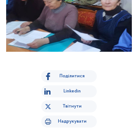
Поділитися
Linkedin
Твітнути
Надрукувати