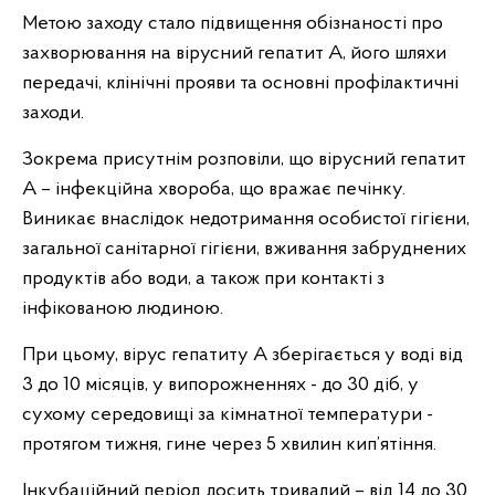
Метою заходу стало підвищення обізнаності про
захворювання на вірусний гепатит А, його шляхи
передачі, клінічні прояви та основні профілактичні
заходи.
Зокрема присутнім розповіли, що вірусний гепатит
А – інфекційна хвороба, що вражає печінку.
Виникає внаслідок недотримання особистої гігієни,
загальної санітарної гігієни, вживання забруднених
продуктів або води, а також при контакті з
інфікованою людиною.
При цьому, вірус гепатиту А зберігається у воді від
3 до 10 місяців, у випорожненнях - до 30 діб, у
сухому середовищі за кімнатної температури -
протягом тижня, гине через 5 хвилин кип’ятіння.
Інкубаційний період досить тривалий – від 14 до 30