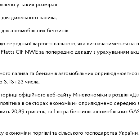
влено у таких розмірах:
 для дизельного палива;
 для автомобільних бензинів.
 середньої вартості пального, яка визначатиметься на п
Platts CIF NWE за попередню декаду з урахуванням акц
ьного палива та бензинів автомобільних оприлюднюється 
, 13 і 23 числа.
сторінці офіційного веб-сайту Мінекономіки в розділі «Діл
 політика в секторах економіки» оприлюднено середню в
вить 20,89 гривень, та 1 літра бензинів автомобільних G
 економіки, торгівлі та сільського господарства України,