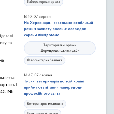
Лабораторна мережа
,
16:10
07 серпня
На Херсонщині скасовано особливий
режим захисту рослин: осередок
сарани ліквідовано
ідставі
изу та
Територіальні органи
Держпродспоживслужби
на
Фітосанітарна безпека
,
14:47
07 серпня
ьність»,
Тисячі ветеринарів по всій країні
артість 1
приймають вітання напередодні
ASOLINE
професійного свята
Ветеринарна медицина
Привітання зі святом