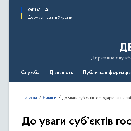
до
основного
GOV.UA
вмісту
Державні сайти України
Д
Державна служба 
Служба
Діяльність
Публічна інформація
Подати звернення
Головна
Новини
До уваги суб’єктів господарювання, я
До уваги суб’єктів г