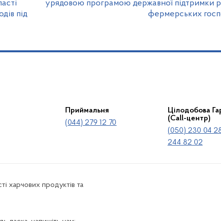
асті
урядовою програмою державної підтримки р
дів під
фермерських госп
Приймальня
Цілодобова Гар
(Call-центр)
(044) 279 12 70
(050) 230 04 28
244 82 02
ті харчових продуктів та