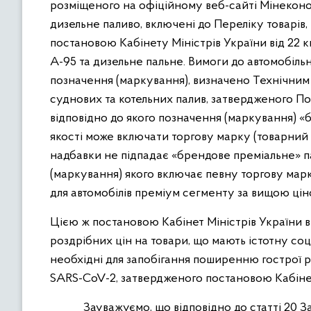
розміщеного на офіційному веб-сайті Мінеконом
дизельне паливо, включені до Переліку товарів
постановою Кабінету Міністрів України від 22 к
А-95 та дизельне пальне. Вимоги до автомобільн
позначення (маркування), визначено Технічним
суднових та котельних палив, затвердженого Пос
відповідно до якого позначення (маркування) 
якості може включати торгову марку (товарний 
надбавки не підпадає «брендове преміальне» п
(маркування) якого включає певну торгову марк
для автомобілів преміум сегменту за вищою цін
Цією ж постановою Кабінет Міністрів України 
роздрібних цін на товари, що мають істотну соц
необхідні для запобігання поширенню гострої 
SARS-CoV-2, затвердженого постановою Кабінету 
Зауважуємо, що відповідно до статті 20 Зак