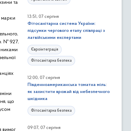
нзини та
,
13:51
07 серпня
н марки
Фітосанітарна система України:
підсумки чергового етапу співпраці з
ельного,
латвійськими експертами
. № 927,
азниками
Євроінтеграція
вельної
Фітосанітарна безпека
анціях
,
12:00
07 серпня
Південноамериканська томатна міль:
як захистити врожай від небезпечного
зміни
шкідника
ня, що
русом
Фітосанітарна безпека
,
09:07
07 серпня
я вимог