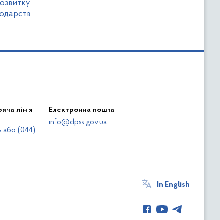
озвитку
одарств
яча лінія
Електронна пошта
info@dpss.gov.ua
 або (044)
In English