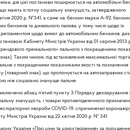
іки, дія цієї постанови поширюється на автомобільні бе
, що мають істотну соціальну значущість, затвердженого
вітня 2020 р. №341, а саме на: бензин марки А-92, бензи
их бензинів та дизельного палива, у тому числі щодо їх
 регламентом щодо вимог до автомобільних бензинів, диз
тановою Кабінету Міністрів України від 01 серпня 2013 р
«брендового преміального» пального з покращеними пок
знак). Таким чином, під встановлення максимальної торгі
альне з покращеними показниками якості та позначення
у (товарний знак), що пропонується на автозаправних ст
ою ніж соціально значуще пальне.
виключено абзац п’ятий пункту 3 Порядку декларування 
іальну значущість, і товари протиепідемічного призначен
респіраторної хвороби COVID-19, спричиненої коронаві
Міністрів України від 22 квітня 2020 р. № 341.
ону України «Про ціни та ціноутворення» за порушенн