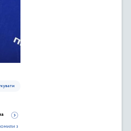
кувати
на
йомили з