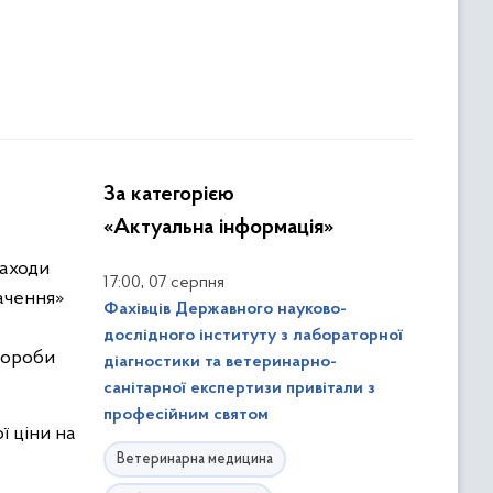
За категорією
«Актуальна інформація»
заходи
,
17:00
07 серпня
начення»
Фахівців Державного науково-
дослідного інституту з лабораторної
хвороби
діагностики та ветеринарно-
санітарної експертизи привітали з
професійним святом
ї ціни на
Ветеринарна медицина