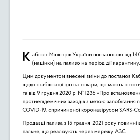
Кабінет Міністрів України постановою від 14.05.2021 № 474 запровадив граничні торговельні надбавки
(націнки) на паливо на період дії карантину.
Цим документом внесені зміни до постанов Кабі
щодо стабілізації цін на товари, що мають істо
та від 9 грудня 2020 р. № 1236 «Про встановл
протиепідемічних заходів з метою запобігання 
COVID-19, спричиненої коронавірусом SARS-Co
Продавці палива з 15 травня 2021 року повинні
пальне, що реалізують через мережу АЗС.