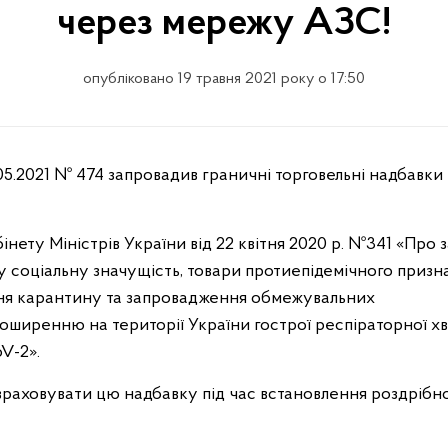
через мережу АЗС!
опубліковано 19 травня 2021 року о 17:50
нету Міністрів України від 22 квітня 2020 р. №341 «Про 
тну соціальну значущість, товари протиепідемічного приз
ення карантину та запровадження обмежувальних
поширенню на території України гострої респіраторної 
V-2».
 враховувати цю надбавку під час встановлення роздрібно