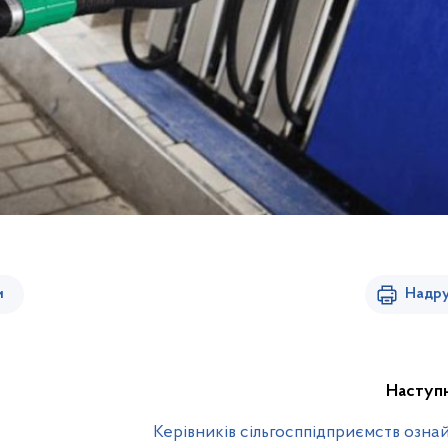
и
Надру
Наступ
Керівників сільгосппідприємств озна