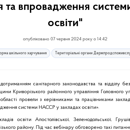
я та впровадження систе
освіти"
опубліковано 07 червня 2024 року о 14:42
рма шкільного харчування
Територіальні органи Держпродспоживсл
цини Криворізького районного управління Головного у
бласті провели з керівниками та працівниками закладі
адження системи НАССР у закладах освіти».
адів освіти Апостолівської, Зеленодольської, Грушів
зького району. Під час вебінару обговорено такі питання