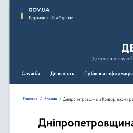
до
основного
GOV.UA
вмісту
Державні сайти України
Д
Державна служба 
Служба
Діяльність
Публічна інформація
Подати звернення
Головна
Новини
Дніпропетровщина: