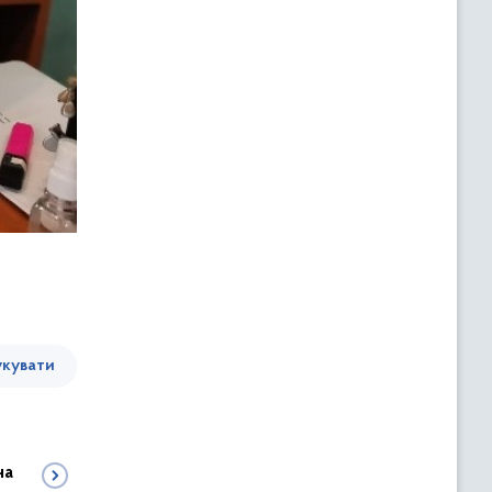
кувати
на