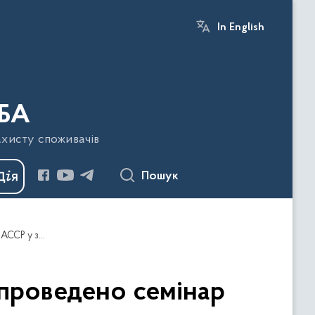
In English
БА
ахисту споживачів
Пошук
Дніпропетровщина: в Криворізькому районі проведено семінар "Безпека харчування та впровадження системи НАССР у закладах освіти"
 проведено семінар