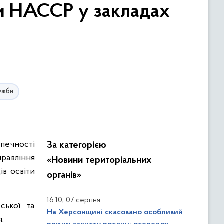
ми НАССР у закладах
ужби
За категорією
правління
«Новини територіальних
в освіти
органів»
,
16:10
07 серпня
ської та
На Херсонщині скасовано особливий
: