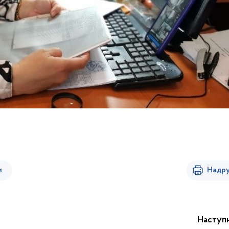
и
Надру
Наступ