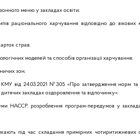
онного меню у закладах освіти;
пів раціонального харчування відповідно до вікових 
арток страв;
ологічних моделей та способів організації харчування;
ничих зон;
 КМУ від 24.03.2021 №305 «Про затвердження норм та
а дитячих закладах оздоровлення та відпочинку»;
еми НАССР, розроблення програм-передумов у заклада
никають під час складання примірних чотиритижневих 