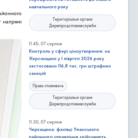
навчального року
районного
Територіальні органи
у напрямі
Держпродспоживслужби
,
11:45
07 серпня
Контроль у сфері ціноутворення: на
Херсонщині у І півріччі 2026 року
застосовано 116,8 тис. грн штрафних
санкцій
Права споживача
Територіальні органи
Держпродспоживслужби
,
11:30
07 серпня
Черкащина: фахівці Уманського
районного управління здійснюють