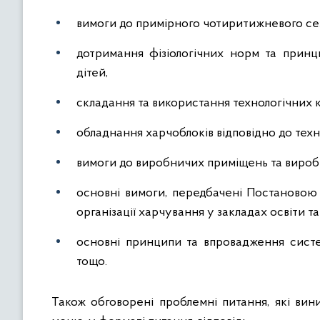
вимоги до примірного чотиритижневого сез
дотримання фізіологічних норм та принци
дітей,
складання та використання технологічних к
обладнання харчоблоків відповідно до техн
вимоги до виробничих приміщень та вироб
основні вимоги, передбачені Постановою
організації харчування у закладах освіти т
основні принципи та впровадження сист
тощо.
Також обговорені проблемні питання, які ви