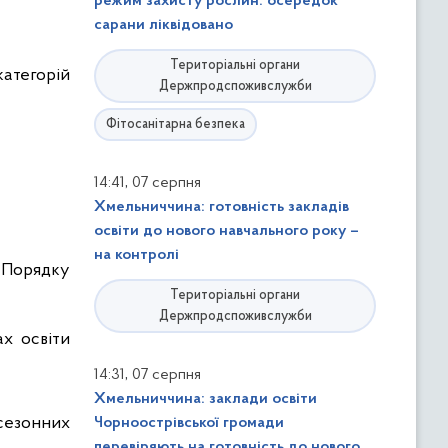
режим захисту рослин: осередок
сарани ліквідовано
Територіальні органи
категорій
Держпродспоживслужби
Фітосанітарна безпека
,
14:41
07 серпня
Хмельниччина: готовність закладів
освіти до нового навчального року –
на контролі
 Порядку
Територіальні органи
Держпродспоживслужби
х освіти
,
14:31
07 серпня
Хмельниччина: заклади освіти
сезонних
Чорноострівської громади
перевіряють на готовність до нового