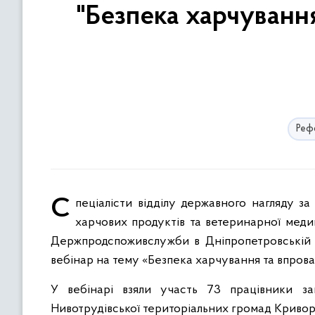
"Безпека харчуванн
Рефо
Спеціалісти відділу державного нагляду за дотриманням санітарного законодавства та відділу безпечності
харчових продуктів та ветеринарної меди
Держпродспоживслужби в Дніпропетровській о
вебінар на тему «Безпека харчування та впров
У вебінарі взяли участь 73 працівники закл
Нивотрудівської територіальних громад Криворі