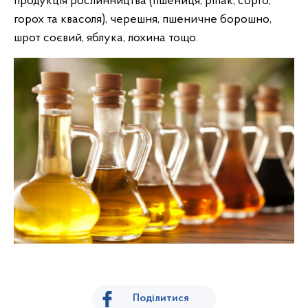
продукція рослинництва (пшениця, ріпак, сорго,
горох та квасоля), черешня, пшеничне борошно,
шрот соєвий, яблука, лохина тощо.
Поділитися