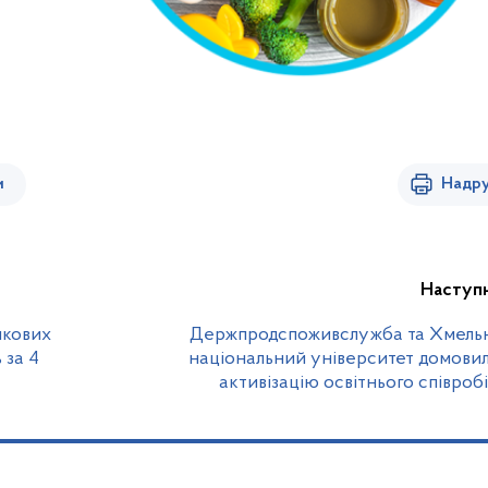
и
Надру
Наступ
шкових
Держпродспоживслужба та Хмель
 за 4
національний університет домови
активізацію освітнього співроб