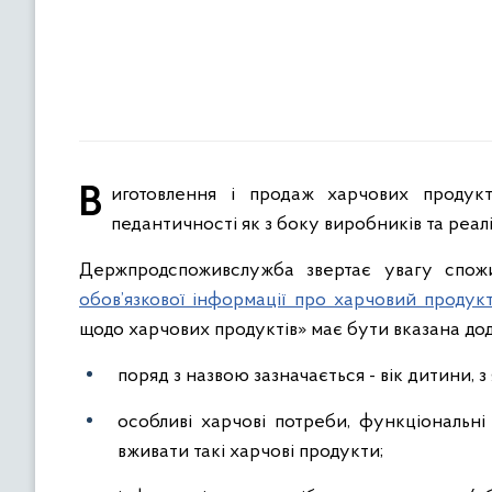
Виготовлення і продаж харчових продуктів для найменших споживачів потребує особливої уваги та
педантичності як з боку виробників та реаліз
Держпродспоживслужба звертає увагу спожи
обов’язкової інформації про харчовий продук
щодо харчових продуктів» має бути вказана дод
поряд з назвою зазначається - вік дитини, 
особливі харчові потреби, функціональн
вживати такі харчові продукти;