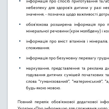
інформація про спосіб приготування та/а
небезпеку для здоров’я дитини у разі нев
значення, - позначка щодо важливості дотр
обов’язкова розширена інформація про п
мінеральної речовини (крім молібдену) і кожн
інформація про вміст вітамінів і мінерал
споживання;
інформація про безумовну перевагу грудн
маркування, представлення та реклама д
годування дитячих сумішей початкових та
слова "гуманізований", "материнський", "
будь-якою мовою.
Повний перелік обов’язкової додаткової ін
України «Про інформацію для споживачів щодо 