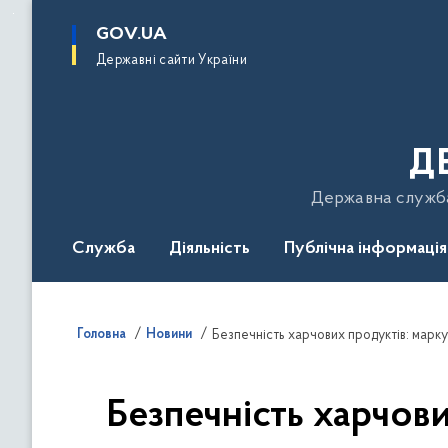
до
основного
GOV.UA
вмісту
Державні сайти України
Д
Державна служба 
Служба
Діяльність
Публічна інформація
Подати звернення
Головна
Новини
Безпечність харчових продуктів: марк
Безпечність харчов