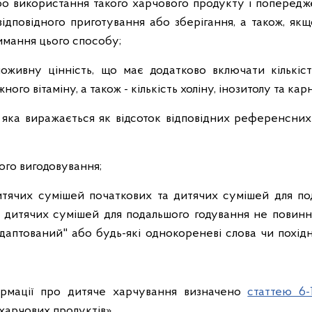
бо використання такого харчового продукту і поперед
ідповідного приготування або зберігання, а також, як
имання цього способу;
оживну цінність, що має додатково включати кількіст
ого вітаміну, а також - кількість холіну, інозитолу та кар
ів, яка виражається як відсоток відповідних референсни
ого вигодовування;
итячих сумішей початкових та дитячих сумішей для по
 дитячих сумішей для подальшого годування не повинн
адаптований" або будь-які однокореневі слова чи похідн
формації про дитяче харчування визначено
статтею 6-
харчових продуктів».