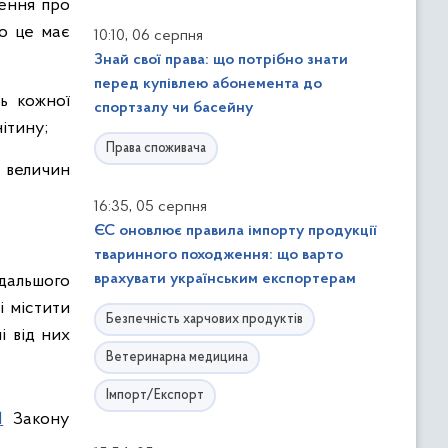
ження про
що це має
,
10:10
06 серпня
Знай свої права: що потрібно знати
перед купівлею абонемента до
ь кожної
спортзалу чи басейну
нітину;
Права споживача
х величин
,
16:35
05 серпня
ЄС оновлює правила імпорту продукції
тваринного походження: що варто
врахувати українським експортерам
дальшого
і містити
Безпечність харчових продуктів
і від них
Ветеринарна медицина
Імпорт/Експорт
1
Закону