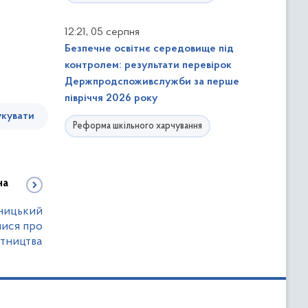
,
12:21
05 серпня
Безпечне освітнє середовище під
контролем: результати перевірок
Держпродспоживслужби за перше
півріччя 2026 року
кувати
Реформа шкільного харчування
на
ницький
лися про
ітництва