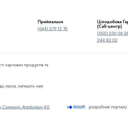
Приймальня
Цілодобова Гар
(Call-центр)
(044) 279 12 70
(050) 230 04 28
244 82 02
ті харчових продуктів та
ь ласка, напишіть нам:
розробник порталу
e Commons Attribution 4.0