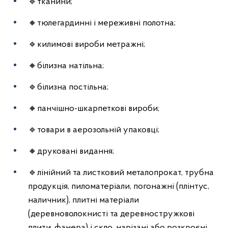
🔹тканини;
🔸тюлегардинні і мереживні полотна;
🔹килимові вироби метражні;
🔸білизна натільна;
🔹білизна постільна;
🔸панчішно-шкарпеткові вироби;
🔹товари в аерозольній упаковці;
🔸друковані видання;
🔹лінійний та листковий металопрокат, трубна
продукція, пиломатеріали, погонажні (плінтус,
наличник), плитні матеріали
(деревноволокнисті та деревностружкові
плити, фанера) і скло, нарізані або розкроєні