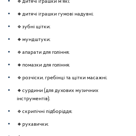
🔹дитячі іграшки м'які;
🔸дитячі іграшки гумові надувні;
🔹зубні щітки;
🔸мундштуки;
🔹апарати для гоління;
🔸помазки для гоління;
🔹розчіски, гребінці та щітки масажні;
🔸сурдини (для духових музичних
інструментів);
🔹скрипічні підборіддя;
🔸рукавички;