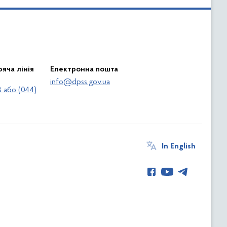
яча лінія
Електронна пошта
info@dpss.gov.ua
 або (044)
In English