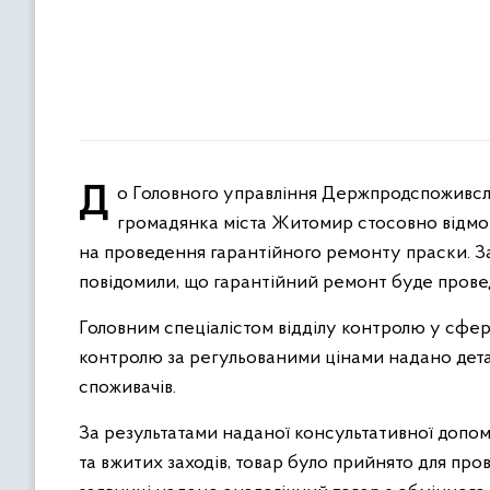
До Головного управління Держпродспоживслужби в Житомирській області звернулася за консультацією
громадянка міста Житомир стосовно відмови
на проведення гарантійного ремонту праски. За
повідомили, що гарантійний ремонт буде прове
Головним спеціалістом відділу контролю у сфері 
контролю за регульованими цінами надано дета
споживачів.
За результатами наданої консультативної допом
та вжитих заходів, товар було прийнято для про