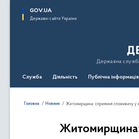
до
основного
GOV.UA
вмісту
Державні сайти України
Д
Державна служба 
Служба
Діяльність
Публічна інформація
Подати звернення
Головна
Новини
Житомирщина: сприяння споживачу у з
Житомирщина: 