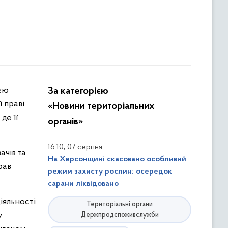
За категорією
 праві
«Новини територіальних
де її
органів»
,
16:10
07 серпня
ачів та
На Херсонщині скасовано особливий
рав
режим захисту рослин: осередок
сарани ліквідовано
іяльності
Територіальні органи
у
Держпродспоживслужби