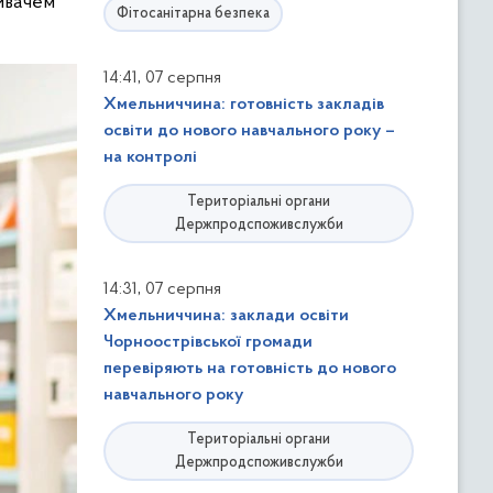
живачем
Фітосанітарна безпека
,
14:41
07 серпня
Хмельниччина: готовність закладів
освіти до нового навчального року –
на контролі
Територіальні органи
Держпродспоживслужби
,
14:31
07 серпня
Хмельниччина: заклади освіти
Чорноострівської громади
перевіряють на готовність до нового
навчального року
Територіальні органи
Держпродспоживслужби