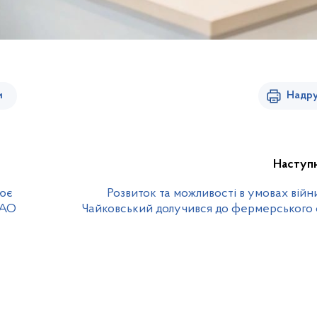
и
Надру
Наступ
лює
Розвиток та можливості в умовах війн
FAO
Чайковський долучився до фермерського