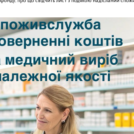
 фонду, про що свідчить лист з подякою надісланий спо