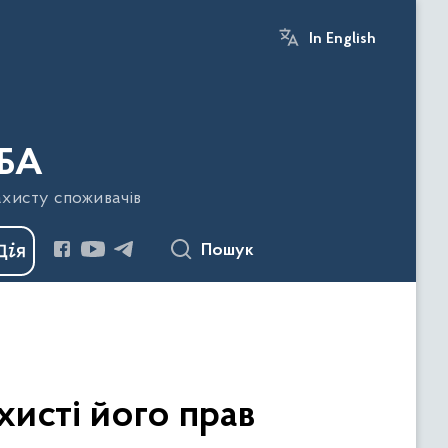
In English
БА
ахисту споживачів
Пошук
исті його прав