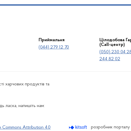
Приймальня
Цілодобова Гар
(Call-центр)
(044) 279 12 70
(050) 230 04 28
244 82 02
ті харчових продуктів та
ь ласка, напишіть нам:
розробник порталу
e Commons Attribution 4.0