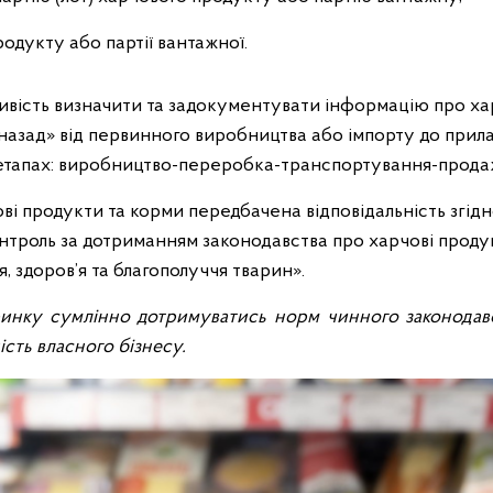
родукту або партії вантажної.
ливість визначити та задокументувати інформацію про х
назад» від первинного виробництва або імпорту до прил
іх етапах: виробництво-переробка-транспортування-прода
і продукти та корми передбачена відповідальність згідн
троль за дотриманням законодавства про харчові проду
 здоров’я та благополуччя тварин».
инку сумлінно дотримуватись норм чинного законодавс
сть власного бізнесу.