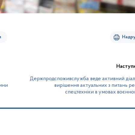
и
Надру
Наступ
Держпродспоживслужба веде активний діал
ини
вирішення актуальних з питань ре
спецтехніки в умовах воєнно