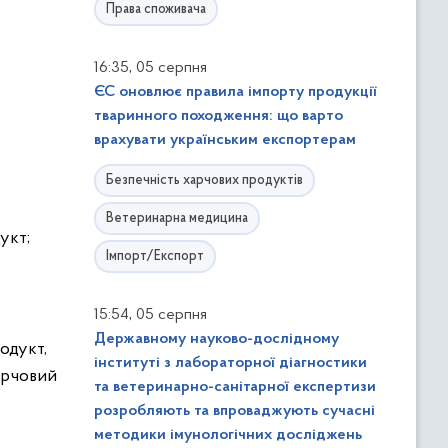
Права споживача
,
16:35
05 серпня
ЄС оновлює правила імпорту продукції
тваринного походження: що варто
врахувати українським експортерам
Безпечність харчових продуктів
Ветеринарна медицина
укт;
Імпорт/Експорт
,
15:54
05 серпня
Державному науково-дослідному
одукт,
інституті з лабораторної діагностики
арчовий
та ветеринарно-санітарної експертизи
розробляють та впроваджують сучасні
методики імунологічних досліджень