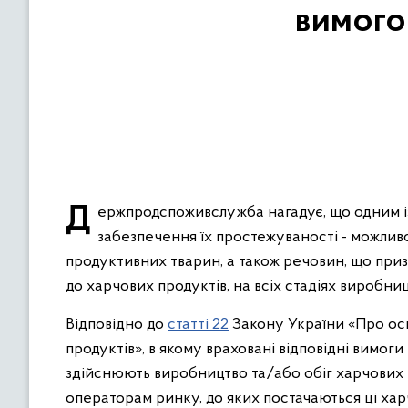
вимого
Держпродспоживслужба нагадує, що одним із інструментів підтвердження безпечності харчових продуктів є
забезпечення їх простежуваності - можливос
продуктивних тварин, а також речовин, що приз
до харчових продуктів, на всіх стадіях виробниц
Відповідно до
статті 22
Закону України «Про осн
продуктів», в якому враховані відповідні вимо
здійснюють виробництво та/або обіг харчових 
операторам ринку, до яких постачаються ці хар