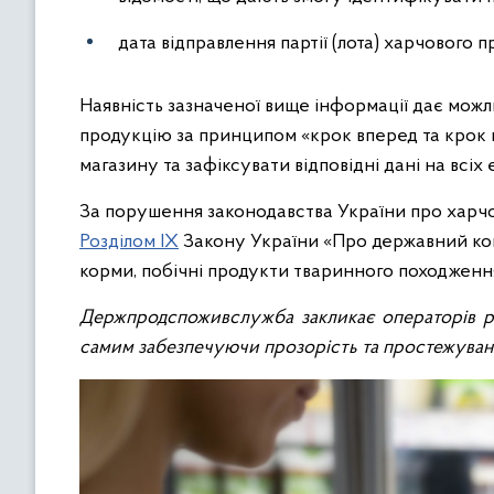
дата відправлення партії (лота) харчового п
Наявність зазначеної вище інформації дає мож
продукцію за принципом «крок вперед та крок 
магазину та зафіксувати відповідні дані на вс
За порушення законодавства України про харчов
Розділом ІХ
Закону України «Про державний кон
корми, побічні продукти тваринного походження,
Держпродспоживслужба закликає операторів р
самим забезпечуючи прозорість та простежувані