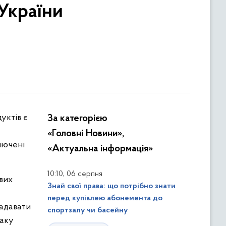
України
За категорією
«Головні Новини»,
лючені
«Актуальна інформація»
,
10:10
06 серпня
вих
Знай свої права: що потрібно знати
перед купівлею абонемента до
надавати
спортзалу чи басейну
таку