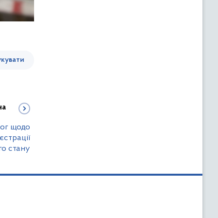
кувати
на
ог щодо
єстрації
го стану