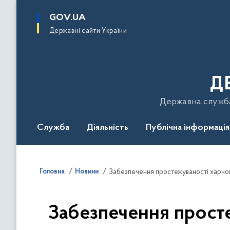
до
основного
GOV.UA
вмісту
Державні сайти України
Д
Державна служба 
Служба
Діяльність
Публічна інформація
Подати звернення
Головна
Новини
Забезпечення простежуваності харчов
Забезпечення просте