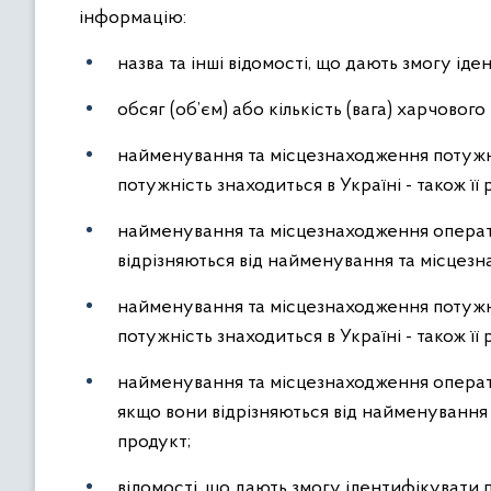
інформацію:
назва та інші відомості, що дають змогу ід
обсяг (об’єм) або кількість (вага) харчового
найменування та місцезнаходження потужнос
потужність знаходиться в Україні - також ї
найменування та місцезнаходження операт
відрізняються від найменування та місцезн
найменування та місцезнаходження потужнос
потужність знаходиться в Україні - також ї
найменування та місцезнаходження операто
якщо вони відрізняються від найменування 
продукт;
відомості, що дають змогу ідентифікувати 