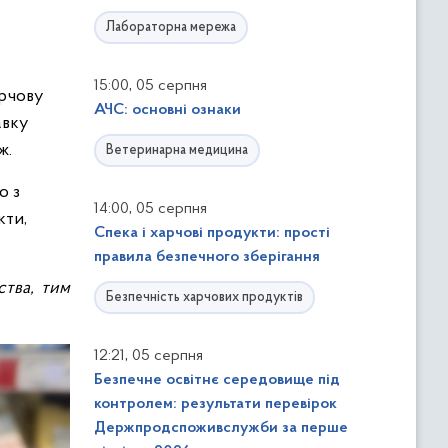
Лабораторна мережа
,
15:00
05 серпня
арчову
АЧС: основні ознаки
авку
ж.
Ветеринарна медицина
о з
,
14:00
05 серпня
кти,
Спека і харчові продукти: прості
правила безпечного зберігання
тва, тим
Безпечність харчових продуктів
,
12:21
05 серпня
Безпечне освітнє середовище під
контролем: результати перевірок
Держпродспоживслужби за перше