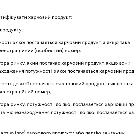
ентифікувати харчовий продукт;
 продукту;
ті, з якої постачається харчовий продукт, а якщо така
ї реєстраційний (особистий) номер;
ора ринку, який постачає харчовий продукт, якщо вони
аходження потужності, з якої постачається харчовий прод
ті, до якої постачається харчовий продукт, а якщо така
ї реєстраційний номер;
ра ринку, потужності, до якої постачається харчовий пр
та місцезнаходження потужності, до якої постачається х
партію (лот) харчового продукту або партію вантажну;