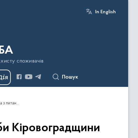
In English
БА
ахисту споживачів
Пошук
За участі спеціалістів Держпродспоживслужби Кіровоградщини проводяться обстеження закладів освіти, зокрема з питань організації харчування
жби Кіровоградщини