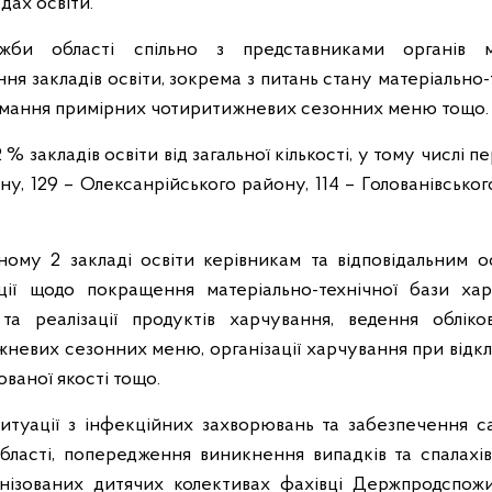
дах освіти.
ужби області спільно з представниками органів м
я закладів освіти, зокрема з питань стану матеріально-
тримання примірних чотиритижневих сезонних меню тощо.
 % закладів освіти від загальної кількості, у тому числі 
ну, 129 – Олексанрійського району, 114 – Голованівсько
ному 2 закладі освіти керівникам та відповідальним о
ії щодо покращення матеріально-технічної бази харч
а реалізації продуктів харчування, ведення обліково
жневих сезонних меню, організації харчування при від
ваної якості тощо.
ситуації з інфекційних захворювань та забезпечення с
області, попередження виникнення випадків та спалахі
анізованих дитячих колективах фахівці Держпродспож