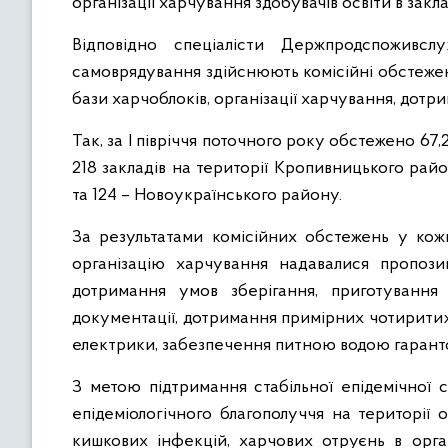
організації харчування здобувачів освіти в закла
Відповідно спеціалісти Держпродспоживсл
самоврядування здійснюють комісійні обстеженн
бази харчоблоків, організації харчування, до
Так, за І півріччя поточного року обстежено 67,2
218 закладів на території Кропивницького райо
та 124 – Новоукраїнського району.
За результатами комісійних обстежень у кож
організацію харчування надавалися пропозиц
дотримання умов зберігання, приготування т
документації, дотримання примірних чотирити
електрики, забезпечення питною водою гаранто
З метою підтримання стабільної епідемічної 
епідеміологічного благополуччя на території 
кишкових інфекцій, харчових отруєнь в орг