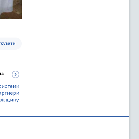
кувати
на
 системи
артнери
ьвівщину