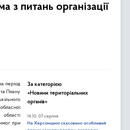
а з питань організації
За категорією
 та Плану
«Новини територіальних
кільного
органів»
обласної
 області
,
16:10
07 серпня
имог при
На Херсонщині скасовано особливий