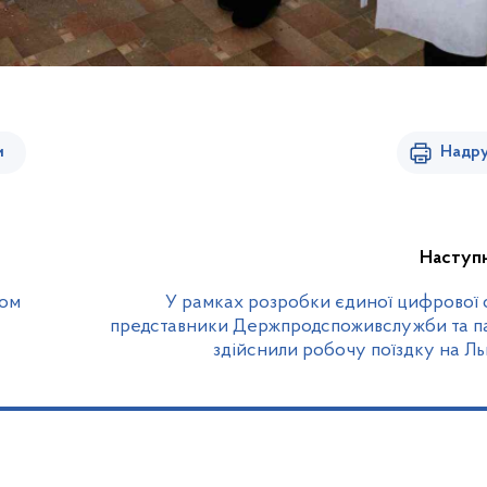
и
Надру
Наступ
вом
У рамках розробки єдиної цифрової
представники Держпродспоживслужби та п
здійснили робочу поїздку на Л