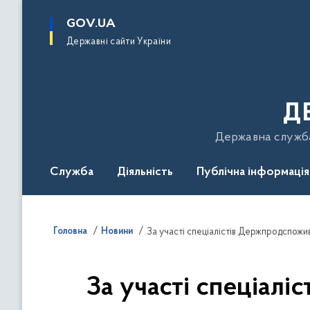
до
основного
GOV.UA
вмісту
Державні сайти України
Д
Державна служба 
Служба
Діяльність
Публічна інформація
Подати звернення
Головна
Новини
За участі спеціал