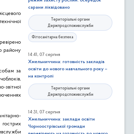
режим захисту рослин: осередок
сарани ліквідовано
ісцевого
Територіальні органи
технічної
Держпродспоживслужби
Фітосанітарна безпека
перевірено
го району
,
14:41
07 серпня
Хмельниччина: готовність закладів
освіти до нового навчального року –
собам за
на контролі
облоків,
-звітної
Територіальні органи
ключеннях
Держпродспоживслужби
,
14:31
07 серпня
анітарно-
Хмельниччина: заклади освіти
в гострих
Чорноострівської громади
ивслужби
перевіряють на готовність до нового