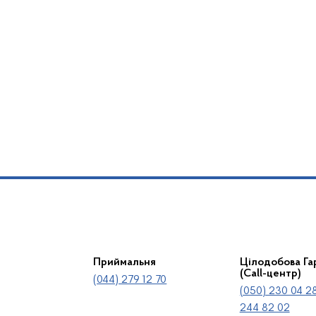
Приймальня
Цілодобова Гар
(Call-центр)
(044) 279 12 70
(050) 230 04 28
244 82 02