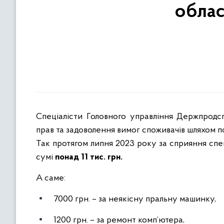
облас
Спеціалісти Головного управління Держпродс
прав та задоволення вимог споживачів шляхом п
Так протягом липня 2023 року за сприяння сп
сумі
понад 11 тис. грн.
А саме:
7000 грн. – за неякісну пральну машинку,
1200 грн. – за ремонт комп’ютера,