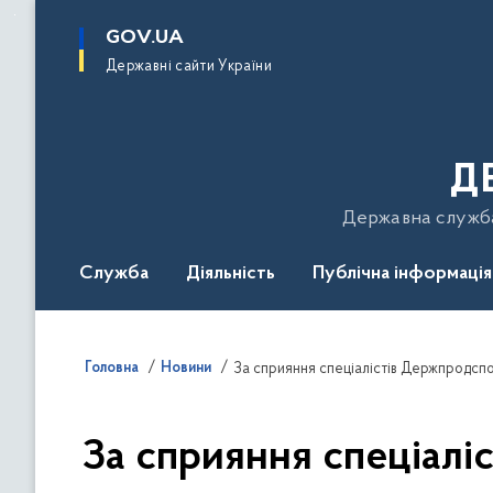
до
основного
GOV.UA
вмісту
Державні сайти України
Д
Державна служба 
Служба
Діяльність
Публічна інформація
Подати звернення
Головна
Новини
За сприяння спеціалістів Держпродсп
За сприяння спеціалі