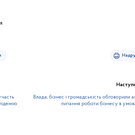
в.
и
Надру
Наступ
участь
Влада, бізнес і громадськість обговорили а
підемію
питання роботи бізнесу в умов