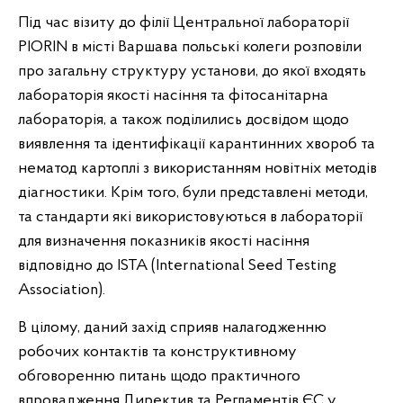
Під час візиту до філії Центральної лабораторії
PIORIN в місті Варшава польські колеги розповіли
про загальну структуру установи, до якої входять
лабораторія якості насіння та фітосанітарна
лабораторія, а також поділились досвідом щодо
виявлення та ідентифікації карантинних хвороб та
нематод картоплі з використанням новітніх методів
діагностики. Крім того, були представлені методи,
та стандарти які використовуються в лабораторії
для визначення показників якості насіння
відповідно до ISTA (International Seed Testing
Association).
В цілому, даний захід сприяв налагодженню
робочих контактів та конструктивному
обговоренню питань щодо практичного
впровадження Директив та Регламентів ЄС у