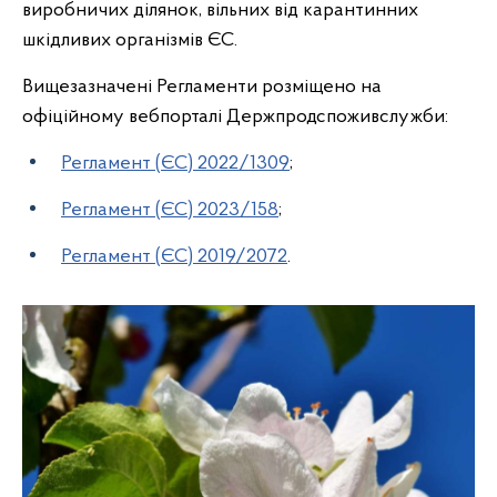
виробничих ділянок, вільних від карантинних
шкідливих організмів ЄС.
Вищезазначені Регламенти розміщено на
офіційному вебпорталі Держпродспоживслужби:
Регламент (ЄС) 2022/1309
;
Регламент (ЄС) 2023/158
;
Регламент (ЄС) 2019/2072
.