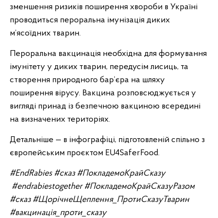
зменшення ризиків поширення хвороби в Україні
проводиться пероральна імунізація диких
м’ясоїдних тварин.
Пероральна вакцинація необхідна для формування
імунітету у диких тварин, передусім лисиць, та
створення природного бар’єра на шляху
поширення вірусу. Вакцина розповсюджується у
вигляді принад із безпечною вакциною всередині
на визначених територіях.
Детальніше — в інфографіці, підготовленій спільно з
європейським проєктом EU4SaferFood.
#EndRabies #сказ #ПокладемоКрайСказу
#endrabiestogether #ПокладемоКрайСказуРазом
#сказ #ЩорічнеЩеплення_ПротиСказуТварин
#вакцинація_проти_сказу