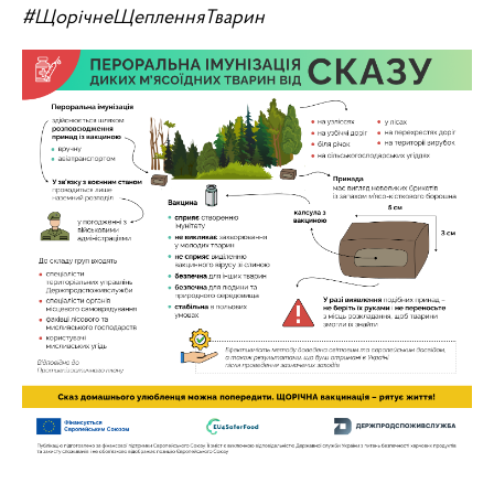
#ЩорічнеЩепленняТварин