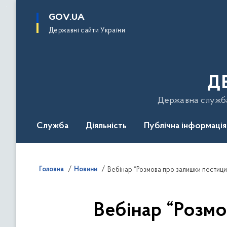
до
основного
GOV.UA
вмісту
Державні сайти України
Д
Державна служба 
Служба
Діяльність
Публічна інформація
Подати звернення
Головна
Новини
Вебінар “Розмова про залишки пестици
Вебінар “Розмо