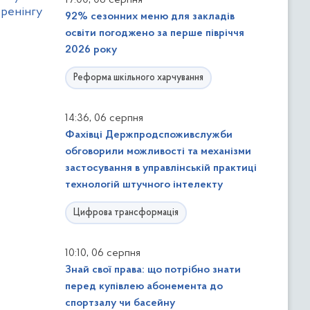
17:00
06 серпня
тренінгу
92% сезонних меню для закладів
освіти погоджено за перше півріччя
2026 року
Реформа шкільного харчування
,
14:36
06 серпня
Фахівці Держпродспоживслужби
обговорили можливості та механізми
застосування в управлінській практиці
технологій штучного інтелекту
Цифрова трансформація
,
10:10
06 серпня
Знай свої права: що потрібно знати
перед купівлею абонемента до
спортзалу чи басейну