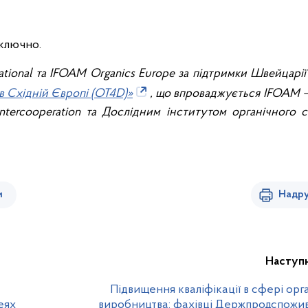
включно.
ational та IFOAM Organics Europe за підтримки Швейцарії
в Східній Європі (OT4D)»
, що впроваджується IFOAM –
Intercooperation та Дослідним інститутом органічного с
и
Надру
Наступ
Підвищення кваліфікації в сфері орг
еях
виробництва: фахівці Держпродспожи