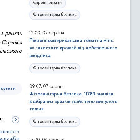
Євроінтеграція
Фітосанітарна безпека
,
 в рамках
12:00
07 серпня
Південноамериканська томатна міль:
 Organics
як захистити врожай від небезпечного
ільського
шкідника
Фітосанітарна безпека
,
09:07
07 серпня
кувати
Фітосанітарна безпека: 11783 аналізи
відібраних зразків здійснено минулого
тижня
на
Фітосанітарна безпека
анічного
вслужби
,