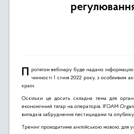
регулювання
Протягом вебінару буде надано інформацію про останні зміни нового Органічного регламенту ЄС, що набрав
чинності 1 січня 2022 року, з особливим 
країн.
Оскільки це досить складна тема для органі
економічний тягар на операторів, IFOAM Organ
випадків забруднення пестицидами та опубліку
Тренінг проходитиме англійською мовою, для у