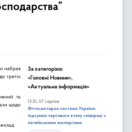
осподарства”
За категорією
до третіх
«Головні Новини»,
«Актуальна інформація»
ивний та
,
13:51
07 серпня
кази щодо
Фітосанітарна система України:
підсумки чергового етапу співпраці з
латвійськими експертами
реклад.