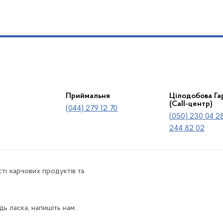
Приймальня
Цілодобова Гар
(Call-центр)
(044) 279 12 70
(050) 230 04 28
244 82 02
ті харчових продуктів та
ь ласка, напишіть нам: