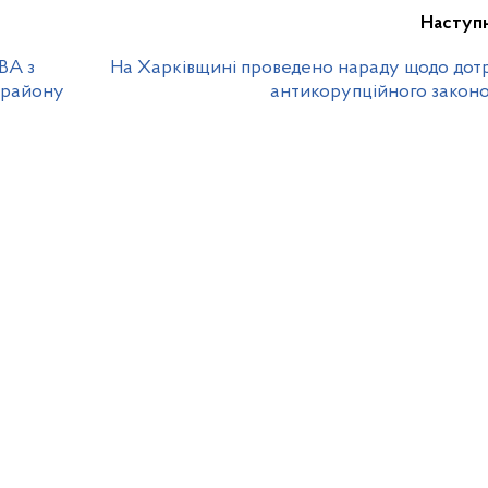
Наступ
ВА з
На Харківщині проведено нараду щодо дот
 району
антикорупційного закон