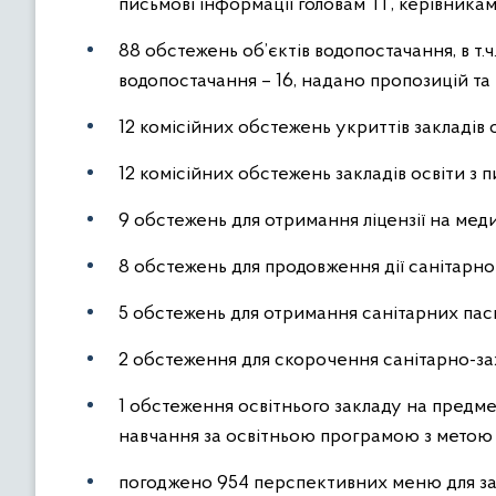
письмові інформації головам ТГ, керівникам
88 обстежень об’єктів водопостачання, в т.
водопостачання – 16, надано пропозицій т
12 комісійних обстежень укриттів закладів о
12 комісійних обстежень закладів освіти з п
9 обстежень для отримання ліцензії на мед
8 обстежень для продовження дії санітарн
5 обстежень для отримання санітарних паспо
2 обстеження для скорочення санітарно-за
1 обстеження освітнього закладу на предме
навчання за освітньою програмою з метою 
погоджено 954 перспективних меню для зак