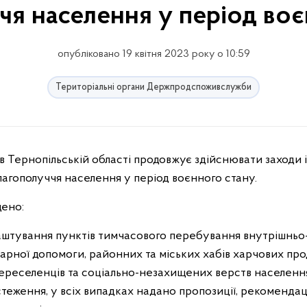
чя населення у період воє
опубліковано 19 квітня 2023 року о 10:59
Територіальні органи Держпродспоживслужби
лагополуччя населення у період воєнного стану.
дено:
аштування пунктів тимчасового перебування внутрішньо
арної допомоги, районних та міських хабів харчових прод
 переселенців та соціально-незахищених верств населенн
еження, у всіх випадках надано пропозиції, рекомендаці