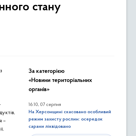
нного стану
За категорією
«Новини територіальних
органів»
-
,
16:10
07 серпня
На Херсонщині скасовано особливий
уктів,
режим захисту рослин: осередок
я –
сарани ліквідовано
ї,