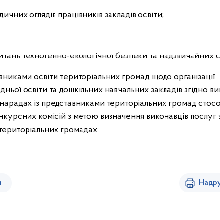
чних оглядів працівників закладів освіти;
питань техногенно-екологічної безпеки та надзвичайних с
авниками освіти територіальних громад щодо організації
дньої освіти та дошкільних навчальних закладів згідно в
х нарадах із представниками територіальних громад стос
онкурсних комісій з метою визначення виконавців послуг 
 територіальних громадах.
и
Надру