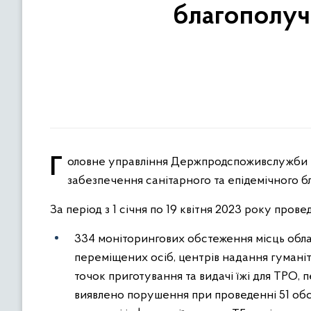
благополуч
Головне управління Держпродспоживслужби в Тернопільській області продовжує здійснювати заходи із
забезпечення санітарного та епідемічного б
За період з 1 січня по 19 квітня 2023 року прове
334 моніторингових обстеження місць обл
переміщених осіб, центрів надання гуманіт
точок приготування та видачі їжі для ТРО,
виявлено порушення при проведенні 51 обст