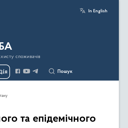
In English
БА
ахисту споживачів
Пошук
стану
ого та епідемічного