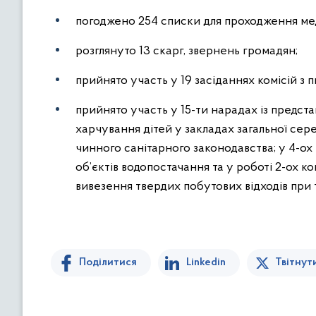
погоджено 254 списки для проходження меди
розглянуто 13 скарг, звернень громадян;
прийнято участь у 19 засіданнях комісій з 
прийнято участь у 15-ти нарадах із предст
харчування дітей у закладах загальної сере
чинного санітарного законодавства; у 4-о
об’єктів водопостачання та у роботі 2-ох к
вивезення твердих побутових відходів при
Поділитися
Linkedin
Твітнут