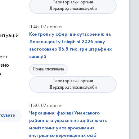
Територіальні органи
Держпродспоживслужби
,
11:45
07 серпня
Контроль у сфері ціноутворення: на
итуацій;
Херсонщині у І півріччі 2026 року
застосовано 116,8 тис. грн штрафних
имог
санкцій
овно
Права споживача
з
Територіальні органи
Держпродспоживслужби
,
11:30
07 серпня
Черкащина: фахівці Уманського
кувати
районного управління здійснюють
моніторинг умов проживання
внутрішньо переміщених осіб