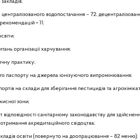
 закладів;
ч. централізованого водопостачання – 72, децентралізован
а рекомендацій
-
11;
світи;
итань організації харчування;
ичну практику;
ого паспорту на джерела іонізуючого випромінювання;
ртів на склади для зберігання пестицидів та агрохімікат
хисної зони;
т відповідності санітарному законодавству для здійснен
отримання акредитаційного свідоцтва;
ладів освіти (повернуто на доопрацювання – 82 меню);