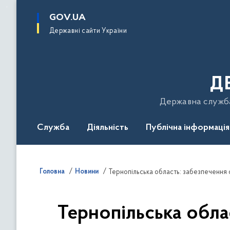
до
основного
GOV.UA
вмісту
Державні сайти України
Д
Державна служба 
Служба
Діяльність
Публічна інформація
Подати звернення
Головна
Новини
Тернопільська область: забезпечення 
Тернопільська обла