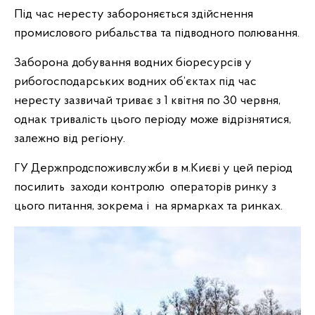
Під час нересту забороняється здійснення
промислового рибальства та підводного полювання.
Заборона добування водних біоресурсів у
рибогосподарських водних об’єктах під час
нересту зазвичай триває з 1 квітня по 30 червня,
однак тривалість цього періоду може відрізнятися,
залежно від регіону.
ГУ Держпродспоживслужби в м.Києві у цей період
посилить заходи контролю операторів ринку з
цього питання, зокрема і на ярмарках та ринках.