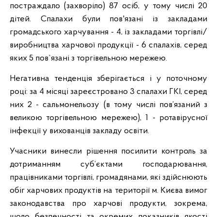
постраждало (захворіло) 87 осіб, у тому числі 20
дітей. Спалахи були пов'язані із закладами
громадського харчування - 4, із закладами торгівлі/
виробництва харчової продукції - 6 спалахів, серед
яких 5 пов`язані з торгівельною мережею.
Негативна тенденція зберігається і у поточному
році: за 4 місяці зареєстровано 3 спалахи ГКІ, серед
них 2 - сальмонельозу (в тому числі пов’язаний з
великою торгівельною мережею), 1 - ротавірусної
інфекції у вихованців закладу освіти.
Учасники винесли рішення посилити контроль за
дотриманням суб’єктами господарювання,
працівниками торгівлі, громадянами, які здійснюють
обіг харчових продуктів на території м. Києва вимог
законодавства про харчові продукти, зокрема,
щодо безпечності та окремих показників якості