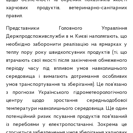
харчових продуктів, ветеринарно-санітарних
правил.
Представники Головного Управління
Держпродспоживслужби в м. Києві наполягають, що
необхідно заборонити реалізацію на ярмарках у
теплу пору року швидкопсувних продуктів (ті, що
втрачають свої якості після закінчення обмеженого
періоду часу під впливом умов навколишнього
середовища і вимагають дотримання особливих
умов транспортування та зберігання). Це пов’язано
з прогнози Українського гідрометеорологічного
центру щодо зростання середньодобової
температури навколишнього середовища. Ще один
потенційний ризик псування продуктів пов'язаний
із перебоями у електропостачанні. Зокрема це
стосується забезпечення умов зберігання харчових