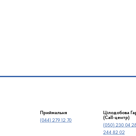
Приймальня
Цілодобова Гар
(Call-центр)
(044) 279 12 70
(050) 230 04 28
244 82 02