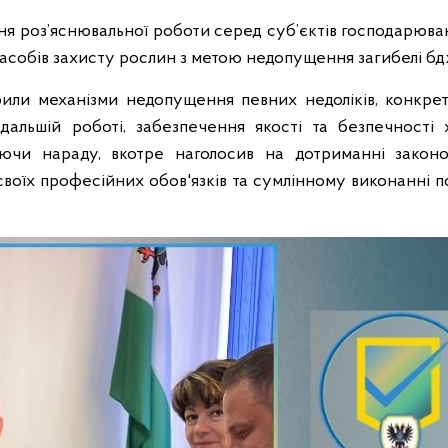
ня роз’яснювальної роботи серед суб’єктів господарюв
асобів захисту рослин з метою недопущення загибелі бдж
рили механізми недопущення певних недоліків, конкре
одальшій роботі, забезпечення якості та безпечності 
уючи нараду, вкотре наголосив на дотриманні законо
своїх професійних обов'язків та сумлінному виконанні 