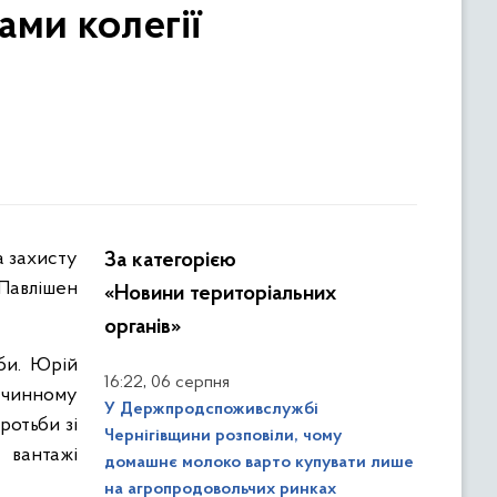
ами колегії
За категорією
 Павлішен
«Новини територіальних
органів»
би. Юрій
,
16:22
06 серпня
у чинному
У Держпродспоживслужбі
ротьби зі
Чернігівщини розповіли, чому
 вантажі
домашнє молоко варто купувати лише
на агропродовольчих ринках