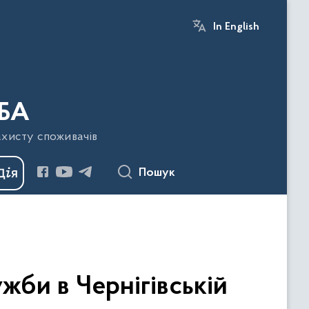
In English
БА
ахисту споживачів
Пошук
би в Чернігівській