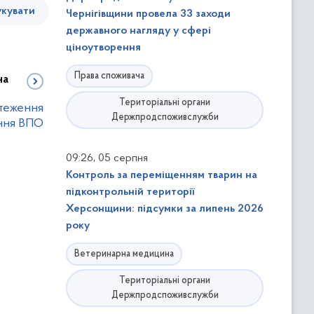
кувати
Чернігівщини провела 33 заходи
державного нагляду у сфері
ціноутворення
Права споживача
на
Територіальні органи
стеження
Держпродспоживслужби
ння ВПО
,
09:26
05 серпня
Контроль за переміщенням тварин на
підконтрольній території
Херсонщини: підсумки за липень 2026
року
Ветеринарна медицина
Територіальні органи
Держпродспоживслужби