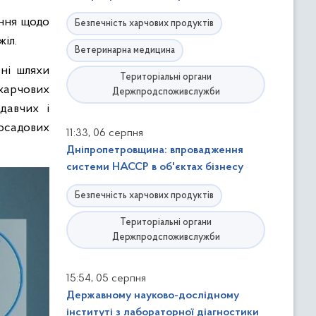
ання щодо
Безпечність харчових продуктів
іл.
Ветеринарна медицина
тні шляхи
Територіальні органи
харчових
Держпродспоживслужби
давчих і
посадових
,
11:33
06 серпня
Дніпропетровщина: впровадження
системи НАССР в об'єктах бізнесу
Безпечність харчових продуктів
Територіальні органи
Держпродспоживслужби
,
15:54
05 серпня
Державному науково-дослідному
інституті з лабораторної діагностики