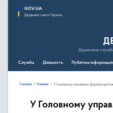
до
основного
GOV.UA
вмісту
Державні сайти України
Д
Державна служба 
Служба
Діяльність
Публічна інформація
Подати звернення
Головна
Новини
У Головному управлінні Держпродспожи
У Головному управ