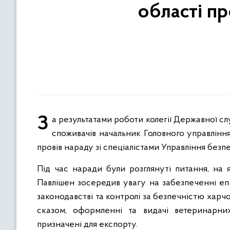
області пр
За результатами роботи колегії Державної служби України з питань безпечності харчових продуктів та захисту
споживачів начальник Головного управлінн
провів нараду зі спеціалістами Управління без
Під час наради були розглянуті питання, на
Павлішен зосередив увагу на забезпеченні еп
законодавстві та контролі за безпечністю харч
сказом, оформленні та видачі ветеринарни
призначені для експорту.