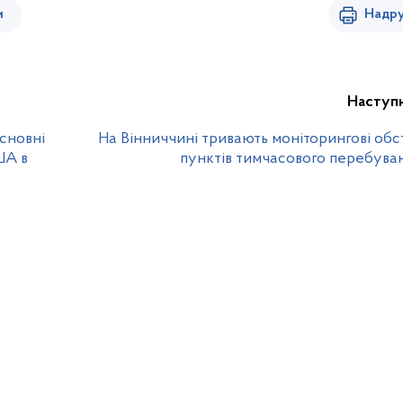
и
Надру
Наступ
основні
На Вінниччині тривають моніторингові об
ША в
пунктів тимчасового перебува