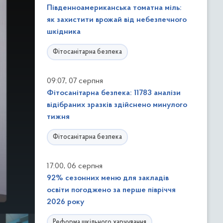
Південноамериканська томатна міль:
як захистити врожай від небезпечного
шкідника
Фітосанітарна безпека
,
09:07
07 серпня
Фітосанітарна безпека: 11783 аналізи
відібраних зразків здійснено минулого
тижня
Фітосанітарна безпека
,
17:00
06 серпня
92% сезонних меню для закладів
освіти погоджено за перше півріччя
2026 року
Реформа шкільного харчування