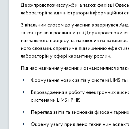
Держпродспоживслужби, а також фахівці Одеськ
лабораторії та адміністратори інформаційної с
З вітальним словом до учасників звернувся Ан
та контролю в рослинництві Держпродспоживслуж
навчального процесу та наголосив на важливості
його словами, сприятиме підвищенню ефективно
лабораторій у сфері карантину рослин.
Під час навчання учасники ознайомилися з та
Формування нових звітів у системі LIMS та 
Впровадження в роботу електронних висновкі
системами LIMS і PHIS;
Перегляд звітів та висновків фітосанітарних 
Окрему увагу приділено технічним аспект