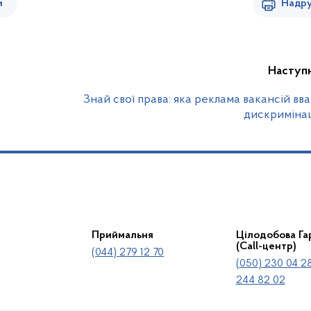
и
Надру
Наступ
Знай свої права: яка реклама вакансій вв
дискриміна
Приймальня
Цілодобова Гар
(Call-центр)
(044) 279 12 70
(050) 230 04 28
244 82 02