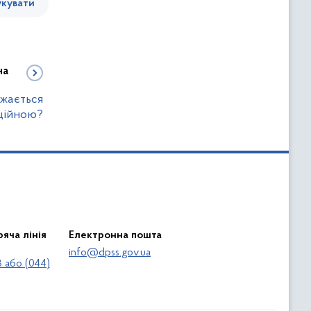
кувати
на
ажається
ційною?
яча лінія
Електронна пошта
info@dpss.gov.ua
 або (044)