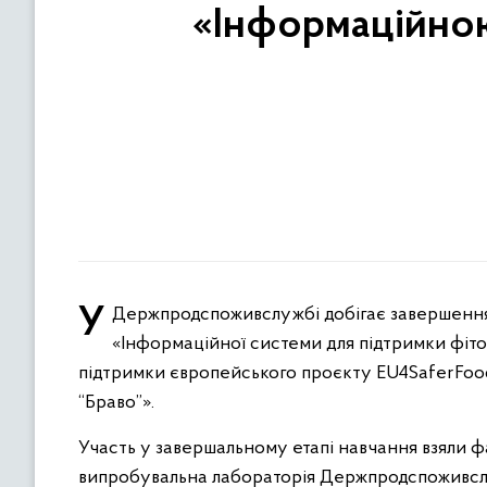
«Інформаційною
У Держпродспоживслужбі добігає завершення цикл навчань, спрямованих на впровадження оновленої версії
«Інформаційної системи для підтримки фітос
підтримки європейського проєкту EU4SaferFood 
“Браво”».
Участь у завершальному етапі навчання взяли 
випробувальна лабораторія Держ­прод­спо­жив­с