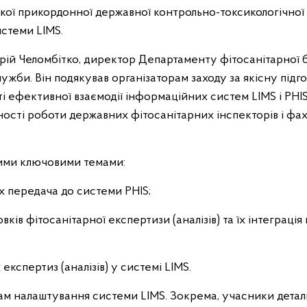
ої прикордонної державної контрольно-токсикологічної
истеми LIMS.
дрій Челомбітко, директор Департаменту фітосанітарної 
би. Він подякував організаторам заходу за якісну підг
 ефективної взаємодії інформаційних систем LIMS і PHIS,
сті роботи державних фітосанітарних інспекторів і фах
кими ключовими темами:
їх передача до системи PHIS;
в фітосанітарної експертизи (аналізів) та їх інтеграція 
експертиз (аналізів) у системі LIMS.
ам налаштування системи LIMS. Зокрема, учасники дета