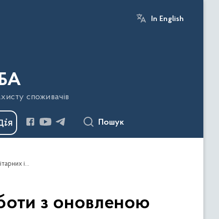
In English
БА
ахисту споживачів
Пошук
Триває завершальний етап навчань щодо роботи з оновленою «Інформаційною системою для підтримки фітосанітарних інспекційних заходів»
оботи з оновленою