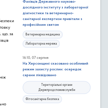
Фахівців Державного науково-
дослідного інституту з лабораторної
діагностики та ветеринарно-
санітарної експертизи привітали з
безпеки
професійним святом
отовку
 що, за
Ветеринарна медицина
івців
Лабораторна мережа
,
16:10
07 серпня
На Херсонщині скасовано особливий
режим захисту рослин: осередок
сарани ліквідовано
між
Територіальні органи
Держпродспоживслужби
Фітосанітарна безпека
льно