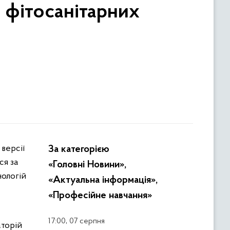
 фітосанітарних
За категорією
ся за
«Головні Новини»,
нологій
«Актуальна інформація»,
«Професійне навчання»
,
17:00
07 серпня
аторій