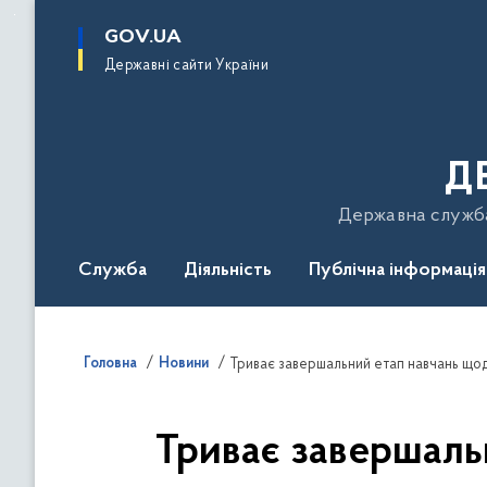
до
основного
GOV.UA
вмісту
Державні сайти України
Д
Державна служба 
Служба
Діяльність
Публічна інформація
Подати звернення
Головна
Новини
Триває завершаль