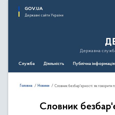
до
основного
GOV.UA
вмісту
Державні сайти України
Д
Державна служба 
Служба
Діяльність
Публічна інформація
Подати звернення
Головна
Новини
Словник безбар'єрності: як говорити 
Словник безбар'є