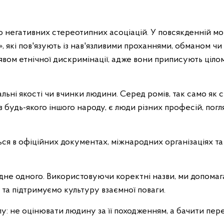
 негативних стереотипних асоціацій. У повсякденній мов
», які пов'язують із нав'язливими проханнями, обманом чи
явом етнічної дискримінації, адже вони приписують ціло
льні якості чи вчинки людини. Серед ромів, так само як 
в будь-якого іншого народу, є люди різних професій, погля
ься в офіційних документах, міжнародних організаціях та
одне одного. Використовуючи коректні назви, ми допома
та підтримуємо культуру взаємної поваги.
у: не оцінювати людину за її походженням, а бачити пер