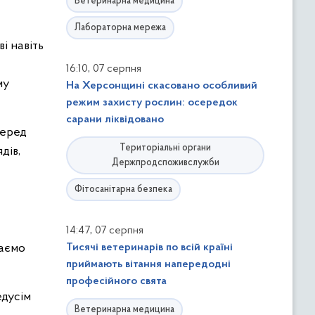
Ветеринарна медицина
Лабораторна мережа
і навіть
,
16:10
07 серпня
му
На Херсонщині скасовано особливий
режим захисту рослин: осередок
сарани ліквідовано
серед
Територіальні органи
дів,
Держпродспоживслужби
Фітосанітарна безпека
,
14:47
07 серпня
гаємо
Тисячі ветеринарів по всій країні
приймають вітання напередодні
професійного свята
едусім
Ветеринарна медицина