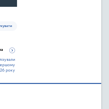
кувати
на
ізували
 першому
026 року