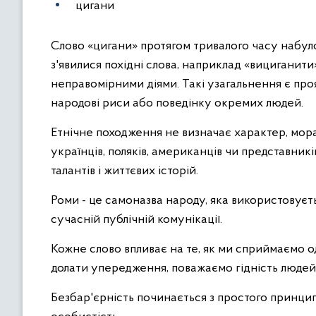
цигани
Слово «цигани» протягом тривалого часу набуло
з'явилися похідні слова, наприклад «вициганити
неправомірними діями. Такі узагальнення є про
народові риси або поведінку окремих людей.
Етнічне походження не визначає характер, мора
українців, поляків, американців чи представникі
талантів і життєвих історій.
Роми - це самоназва народу, яка використовуєт
сучасній публічній комунікації.
Кожне слово впливає на те, як ми сприймаємо 
долати упередження, поважаємо гідність людей 
Безбар'єрність починається з простого принцип