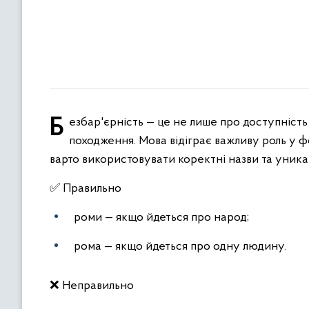
Безбар'єрність — це не лише про доступність простору, а й про повагу до кожної людини незалежно від її
походження. Мова відіграє важливу роль у ф
варто використовувати коректні назви та уника
✅ Правильно
роми — якщо йдеться про народ;
рома — якщо йдеться про одну людину.
❌ Неправильно