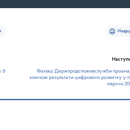
и
Надру
Наступ
: 6
Фахівці Держпродспоживслужби проанал
и
ключові результати цифрового розвитку у
півріччі 2