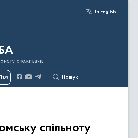
In English
БА
ахисту споживачів
Пошук
ромську спільноту