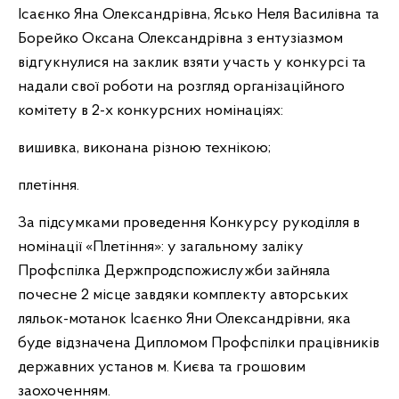
Ісаєнко Яна Олександрівна, Ясько Неля Василівна та
Борейко Оксана Олександрівна з ентузіазмом
відгукнулися на заклик взяти участь у конкурсі та
надали свої роботи на розгляд організаційного
комітету в 2-х конкурсних номінаціях:
вишивка, виконана різною технікою;
плетіння.
За підсумками проведення Конкурсу рукоділля в
номінації «Плетіння»: у загальному заліку
Профспілка Держпродспожислужби зайняла
почесне 2 місце завдяки комплекту авторських
ляльок-мотанок Ісаєнко Яни Олександрівни, яка
буде відзначена Дипломом Профспілки працівників
державних установ м. Києва та грошовим
заохоченням.