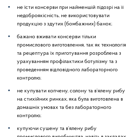
не їсти консерви при найменшій підозрі на її
недоброякісність, не використовувати
продукцію з здутих (бомбажних) банок;
бажано вживати консерви тільки
промислового виготовлення, так як технологія
та рецептура їх приготування розроблена з
урахуванням профілактики ботулізму та з
проведенням відповідного лабораторного
контролю;
не купувати копчену, солону та в’ялену рибу
на стихійних ринках, яка була виготовлена в
домашніх умовах та без лабораторного
контролю;
купуючи сушену та в’ялену рибу
промислового виробництва, навіть в закладах