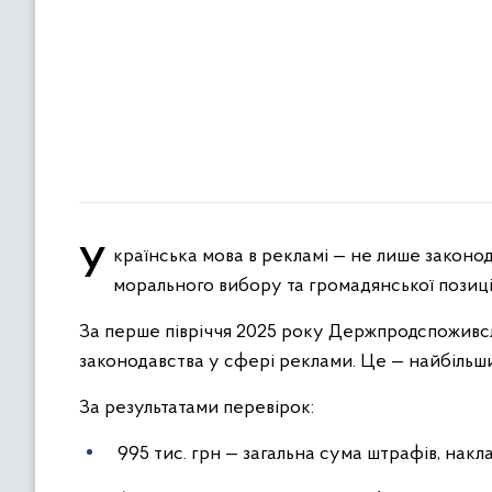
Українська мова в рекламі — не лише законодавча вимога. Сьогодні це питання національної гідності,
морального вибору та громадянської позиції
За перше півріччя 2025 року Держпродспоживс
законодавства у сфері реклами. Це — найбільши
За результатами перевірок:
995 тис. грн — загальна сума штрафів, накл