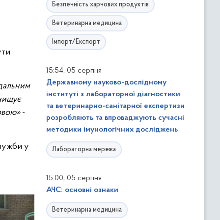
Безпечність харчових продуктів
Ветеринарна медицина
Імпорт/Експорт
ути
,
15:54
05 серпня
Державному науково-дослідному
ідальним
інституті з лабораторної діагностики
знищує
та ветеринарно-санітарної експертизи
мовою»
-
розробляють та впроваджують сучасні
методики імунологічних досліджень
лужби у
Лабораторна мережа
,
15:00
05 серпня
АЧС: основні ознаки
Ветеринарна медицина