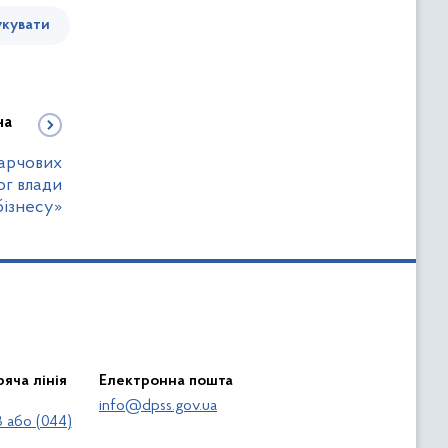
кувати
на
харчових
ог влади
бізнесу»
яча лінія
Електронна пошта
info@dpss.gov.ua
 або (044)