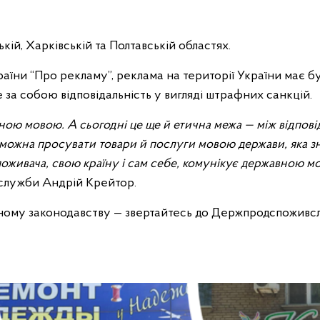
кій, Харківській та Полтавській областях.
раїни “Про рекламу”, реклама на території України має б
за собою відповідальність у вигляді штрафних санкцій.
ною мовою. А сьогодні це ще й етична межа — між відпов
Не можна просувати товари й послуги мовою держави, яка 
 споживача, свою країну і сам себе, комунікує державною 
служби Андрій Крейтор.
овному законодавству — звертайтесь до Держпродспоживс