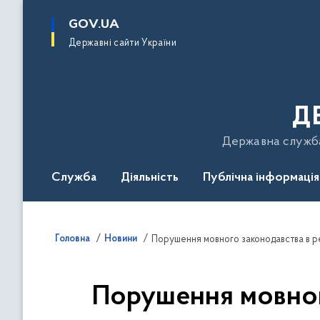
до
основного
GOV.UA
вмісту
Державні сайти України
Д
Державна служба 
Служба
Діяльність
Публічна інформація
Подати звернення
Головна
Новини
Порушення мовного законодавства в рек
Порушення мовного