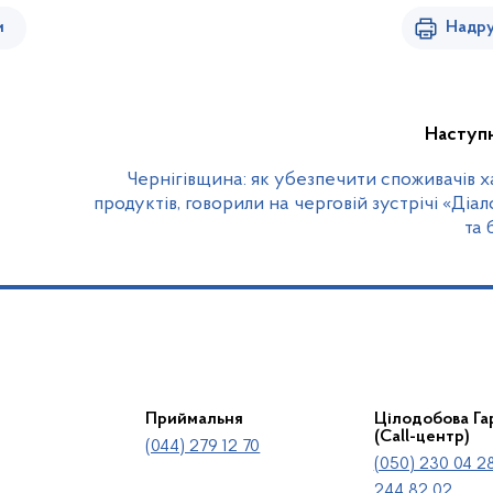
и
Надру
Наступ
Чернігівщина: як убезпечити споживачів 
продуктів, говорили на черговій зустрічі «Діал
та 
Приймальня
Цілодобова Гар
(Call-центр)
(044) 279 12 70
(050) 230 04 28
244 82 02