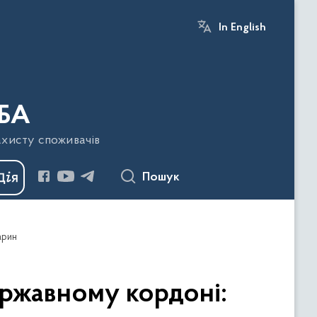
In English
БА
ахисту споживачів
Пошук
арин
ржавному кордоні: