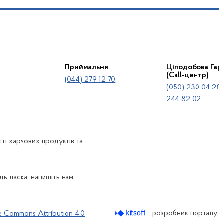
Приймальня
Цілодобова Гар
(Call-центр)
(044) 279 12 70
(050) 230 04 28
244 82 02
ті харчових продуктів та
ь ласка, напишіть нам:
розробник порталу
e Commons Attribution 4.0