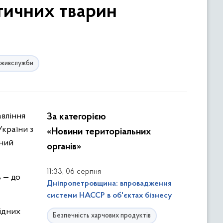
тичних тварин
оживслужби
авління
За категорією
країни з
«Новини територіальних
вний
органів»
,
11:33
06 серпня
ь — до
Дніпропетровщина: впровадження
системи НАССР в об'єктах бізнесу
ідних
Безпечність харчових продуктів