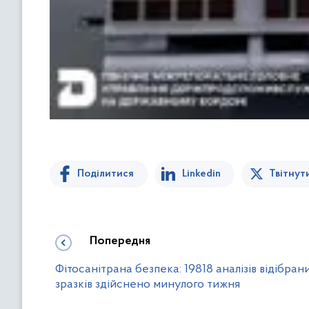
Поділитися
Linkedin
Твітнут
Попередня
Фітосанітрана безпека: 19818 аналізів відібран
зразків здійснено минулого тижня