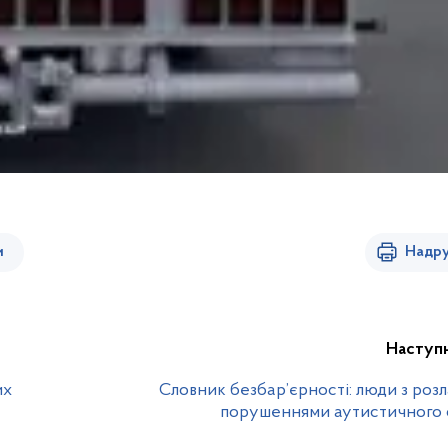
и
Надру
Наступ
их
Словник безбар’єрності: люди з роз
порушеннями аутистичного 