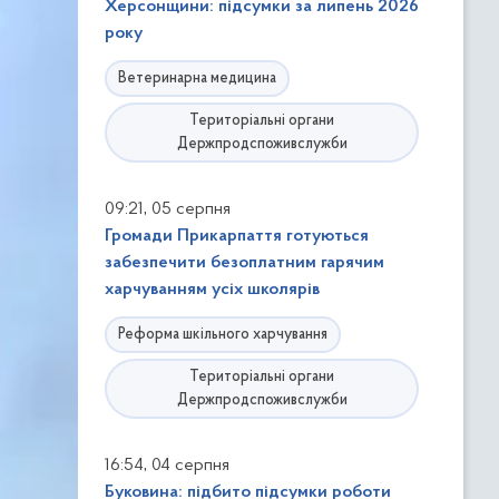
Херсонщини: підсумки за липень 2026
року
Ветеринарна медицина
Територіальні органи
Держпродспоживслужби
,
09:21
05 серпня
Громади Прикарпаття готуються
забезпечити безоплатним гарячим
харчуванням усіх школярів
Реформа шкільного харчування
Територіальні органи
Держпродспоживслужби
,
16:54
04 серпня
Буковина: підбито підсумки роботи