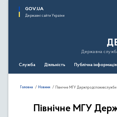
до
основного
GOV.UA
вмісту
Державні сайти України
Д
Державна служба 
Служба
Діяльність
Публічна інформація
Подати звернення
Головна
Новини
Північне МГУ Держпродспоживслужби н
Північне МГУ Дер