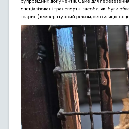
супровідних документів. Саме для перевезення
спеціалізовані транспортні засоби, які були об
тварин (температурний режим, вентиляція тощо