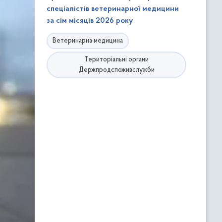
спеціалістів ветеринарної медицини
за сім місяців 2026 року
Ветеринарна медицина
Територіальні органи
Держпродспоживслужби