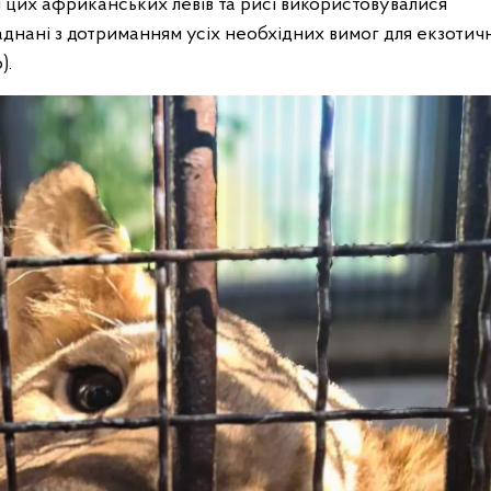
 цих африканських левів та рисі використовувалися
ладнані з дотриманням усіх необхідних вимог для екзотич
).