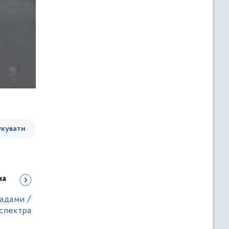
кувати
на
ладами /
спектра