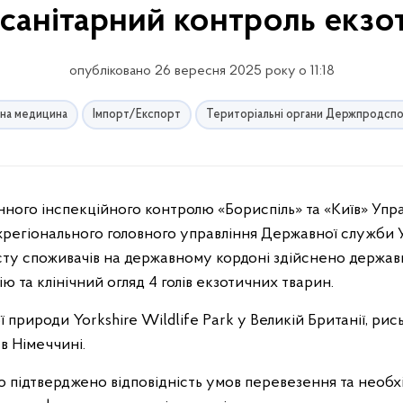
санітарний контроль екзо
опубліковано 26 вересня 2025 року о 11:18
на медицина
Імпорт/Експорт
Територіальні органи Держпродсп
нного інспекційного контролю «Бориспіль» та «Київ» Упр
жрегіонального головного управління Державної служби У
исту споживачів на державному кордоні здійснено держа
 та клінічний огляд 4 голів екзотичних тварин.
природи Yorkshire Wildlife Park у Великій Британії, рис
в Німеччині.
підтверджено відповідність умов перевезення та необх