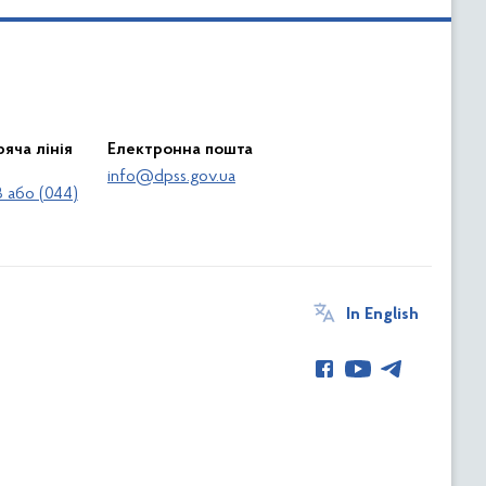
яча лінія
Електронна пошта
info@dpss.gov.ua
 або (044)
In English