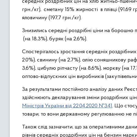
середніх роздрібних цін на хліб житньо-пшенични
грн./кг), сметану 15% жирності в плівці (91,69 гр
яловичину (197,7 грн./кг).
Знизились середні роздрібні ціни на борошно п
(на 18,3%), буряк (на 2,6%).
Спостерігалось зростання середніх роздрібних ц
2.0%), свинину (на 2,7%), олію соняшникову раф
3,6%), цибулю ріпчасту (на 8,6%), моркву (на 17,
оптово-відпускних цін виробників (закупівельни
За результатами постійного аналізу даних Реєс
здійснюють декларування зміни роздрібних цін
Міністрів України від 22.04.2020 №341
. Що стос
товари, то вони державному регулюванню не пі
Також слід зазначити, що за оперативними дан
рівнів середніх роздрібних цін на бензин марки