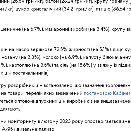
й (26,84 грн./кг), батон (28,24 грн./кг), крупу гречану (
н./кг), цукор кристалічний (34,21 грн./кг), птицю (86,64 гр
шеничне (на 6,7%), макаронні вироби (на 3,4%), крупу в
ін на масло вершкове 72,5% жирності (на 5,1%), яйця кур
іновану (на 3,3%), молоко (на 6,9%), капусту білокачанну
1%), картоплю (на 3,5%) та сіль (на 18,6%) у зв’язку із під
х цін постачальників).
тру роздрібних цін встановлено, що зазначені торговельн
 на товари, перелік яких визначений
постановою Кабінет
ується оптово-відпускних цін виробників на вищезазначе
длягають.
ими моніторингу в лютому 2023 року спостерігається зм
 А-95 і дизельне паливо.