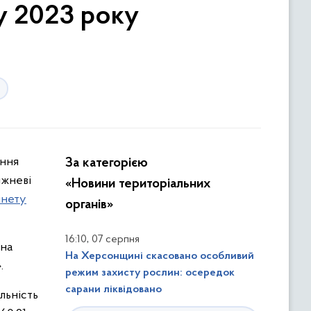
у 2023 року
ення
За категорією
ижневі
«Новини територіальних
інету
органів»
,
16:10
07 серпня
жна
На Херсонщині скасовано особливий
.
режим захисту рослин: осередок
сарани ліквідовано
льність