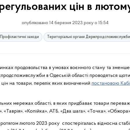
регульованих цін в лютом
опубліковано 14 березня 2023 року о 15:54
Профілактичні заходи
Територіальні органи Держпродспоживслужби
ринках продовольства в умовах воєнного стану та зменш
жпродспоживслужби в Одеській області проводяться щот
цін на товари, перелік яких визначений
постановою Каб
льних мережах області, в яких придбаває товари перева
, «Таврія», «Копійка», АТБ, «Два шага», «Точка», «Обжора»
протягом лютого 2023 року спостерігалась відносна стабі