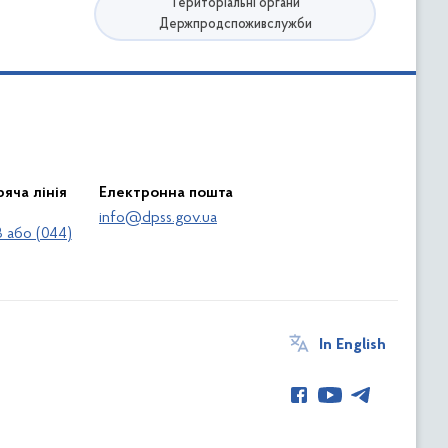
Територіальні органи
Держпродспоживслужби
яча лінія
Електронна пошта
info@dpss.gov.ua
 або (044)
In English