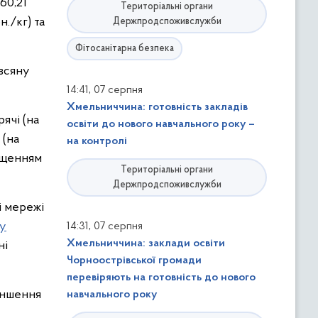
60,21
Територіальні органи
н./кг) та
Держпродспоживслужби
Фітосанітарна безпека
івсяну
,
14:41
07 серпня
Хмельниччина: готовність закладів
ячі (на
освіти до нового навчального року –
 (на
на контролі
вищенням
Територіальні органи
Держпродспоживслужби
і мережі
,
у
14:31
07 серпня
Хмельниччина: заклади освіти
ні
Чорноострівської громади
перевіряють на готовність до нового
еншення
навчального року