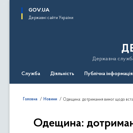
до
основного
GOV.UA
вмісту
Державні сайти України
Д
Державна служба 
Служба
Діяльність
Публічна інформація
Подати звернення
Головна
Новини
Одещина: дотримання вимог щодо вста
Одещина: дотриман