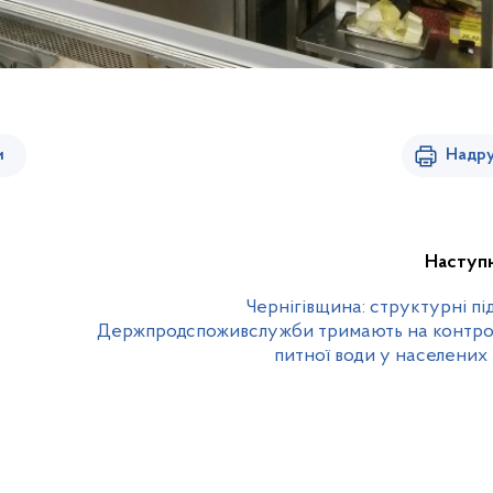
и
Надру
Наступ
Чернігівщина: структурні пі
Держпродспоживслужби тримають на контрол
питної води у населених