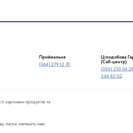
Приймальня
Цілодобова Гар
(Call-центр)
(044) 279 12 70
(050) 230 04 28
244 82 02
ті харчових продуктів та
ь ласка, напишіть нам: