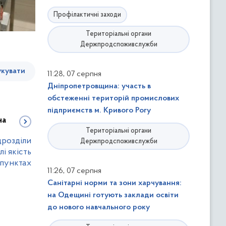
Профілактичні заходи
Територіальні органи
Держпродспоживслужби
кувати
,
11:28
07 серпня
Дніпропетровщина: участь в
обстеженні територій промислових
підприємств м. Кривого Рогу
на
Територіальні органи
дрозділи
Держпродспоживслужби
і якість
 пунктах
,
11:26
07 серпня
Санітарні норми та зони харчування:
на Одещині готують заклади освіти
до нового навчального року